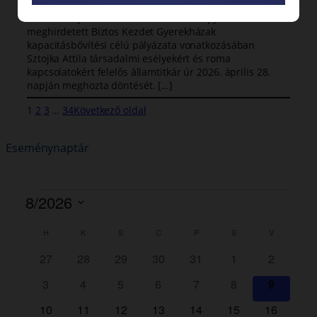
2026.04.28.
Tisztelt Pályázó! A 2026. február 26. napján
meghirdetett Biztos Kezdet Gyerekházak
kapacitásbővítési célú pályázata vonatkozásában
Sztojka Attila társadalmi esélyekért és roma
kapcsolatokért felelős államtitkár úr 2026. április 28.
napján meghozta döntését. […]
1
2
3
…
34
Következő oldal
Eseménynaptár