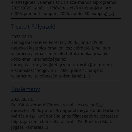
érettségihez, valamint az Út a szakmához alprogramok
2025/2026. tanév II. félévének első 4 hónapjára járó
(2026. január 1. napjától 2026. április 30. napjáig) […]
Tisztelt Pályázók!
2026.06.29.
Támogatáskezelési Főosztály 2026. június 29-30.
napokon kizárólag emailen lesz elérhető. Emailben
valamennyi emailcímen elérhetők munkatársaink.
Főbb email elérhetőségeink:
tamogatasiranyitas@tef.gov.hu utravalo@tef.gov.hu
elszamolas@tef.gov.hu 2026. július 1. napjától
valamennyi telefonszámunkon ismét […]
Közlemény
2026.06.10.
Dr. Kátai-Németh Vilmos szociális és családügyi
miniszter 2026. június 9. napjától megbízta dr. Barkóczi
Máriát, a TEF korábbi általános főigazgató-helyettesét a
főigazgatói feladatok ellátásával. Dr. Barkóczi Mária
jogász, kamarai […]