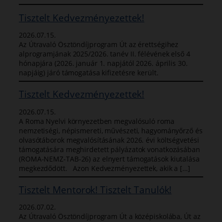
Tisztelt Kedvezményezettek!
2026.07.15.
Az Útravaló Ösztöndíjprogram Út az érettségihez
alprogramjának 2025/2026. tanév II. félévének első 4
hónapjára (2026. január 1. napjától 2026. április 30.
napjáig) járó támogatása kifizetésre került.
Tisztelt Kedvezményezettek!
2026.07.15.
A Roma Nyelvi környezetben megvalósuló roma
nemzetiségi, népismereti, művészeti, hagyományőrző és
olvasótáborok megvalósításának 2026. évi költségvetési
támogatására meghirdetett pályázatok vonatkozásában
(ROMA-NEMZ-TAB-26) az elnyert támogatások kiutalása
megkezdődött. Azon Kedvezményezettek, akik a […]
Tisztelt Mentorok! Tisztelt Tanulók!
2026.07.02.
Az Útravaló Ösztöndíjprogram Út a középiskolába, Út az