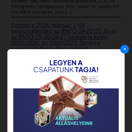
hirdetett meg Roma nemzetiségi pályázatok 2026. évi
költségvetési támogatására 2026. január 15. napján 770
000 000 Ft összegben. Ezen […]
Döntés a 2026. február 1-től
megemelkedett az RNTÖ-24-25/25-26 és
az RNTÖ-25-26/26-27 kategória kódú,
2025/2026. és 2026/2027. tanévre
vonatkozó Roma Nemzetiségi
×
Tanulmányi Ösztöndíj támogatások
összegére vonatkozóan
2026.04.29.
Tisztelt Pályázó! A Roma Nemzetiség Tanulmányi
Ösztöndíjáról szóló 24/2019. (VI. 7.) BM rendelet 1. § (3)
bekezdése alapján az ösztöndíj mértéke tanulónként
havonta 50 000 Ft, azaz ötvenezer forint összegben […]
Döntés a 2026. február 26. napján
meghirdetett Biztos Kezdet Gyerekházak
kapacitásbővítési célú pályázata
vonatkozásában