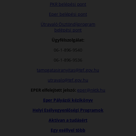
PKR belépési pont
Eper belépési pont
Útravaló Ösztöndíjprogram
belépési pont
Ügyfélszolgálat:
06-1-896-9540
06-1-896-9536
tamogatasiranyitas@tef.gov.hu
utravalo@tef.gov.hu
EPER elfelejtett jelszó:
eper@nktk.hu
Eper Pályázói kézikönyv
Helyi Esélyegyenlőségi Programok
Aktívan a tudásért
Egy eséllyel több