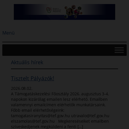
Ugrás
a
tartalomhoz
Menü
Aktuális hírek
Tisztelt Pályázók!
2026.08.02.
A Támogatáskezelési Főosztály 2026. augusztus 3-4.
napokon kizárólag emailen lesz elérhető. Emailben
valamennyi emailcímen elérhetők munkatársaink.
Főbb email elérhetőségeink:
tamogatasiranyitas@tef.gov.hu utravalo@tef.gov.hu
elszamolas@tef.gov.hu Megkereséseiket emailben
szíveskedjenek megküldeni a fenti […]