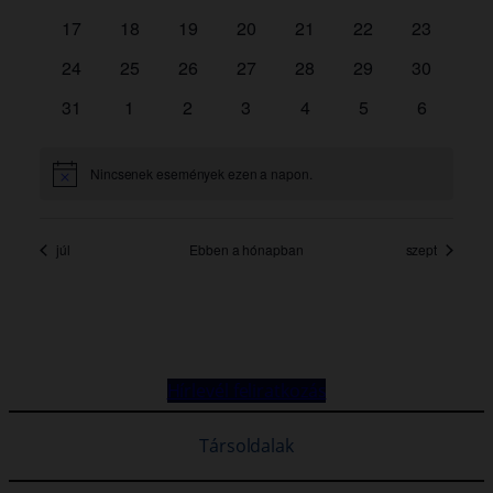
Hírlevél feliratkozás
Társoldalak