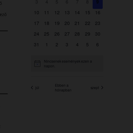
ő
kező
”
2