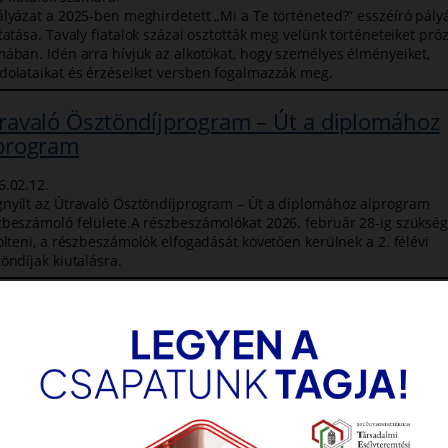
ályázat a 2025-ben meghirdetett „Mi a Te történeted?” esszéíró pály
tatása. Tavaly fiatalok százai osztották meg velünk történeteiket próz
mában. Idén arra hívjuk az alkotókat, hogy személyes élményeiket,
dolataikat és érzéseiket versben fogalmazzák meg.
ravaló Ösztöndíjprogram – Út a diplomához
program
6.02.12.
nyílt az Útravaló Ösztöndíjprogram – Út a diplomához alprogram
zbeszámoló felülete.A részbeszámolókat 2026. február 28-ig szüksé
ölteni, a részbeszámolók elfogadását követően kerülnek a 2. félévi
öndíjak kiutalásra.
26. évi Családi Portaprogram – Szociális
ldprogram pályázat benyújtási határideje
zeleg.
6.02.12.
újtási határidő: 2026. február 19. csütörtök 17 óra. Ne feledjék a
sztrációs díjat megfizetni a benyújtási határidőig!