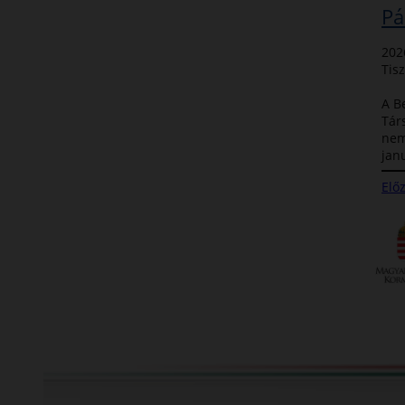
Pá
202
Tisz
A B
Tár
nem
jan
Előz