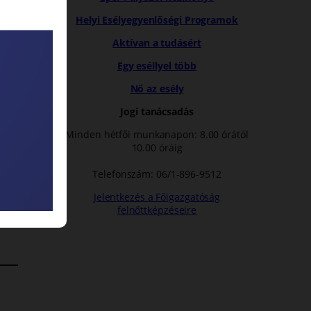
Helyi Esélyegyenlőségi Programok
Aktívan a tudásért
Egy eséllyel több
k,
Nő az esély
i a
Jogi tanácsadás
Minden hétfői munkanapon: 8.00 órától
10.00 óráig
Telefonszám: 06/1-896-9512
Jelentkezés a Főigazgatóság
felnőttképzéseire