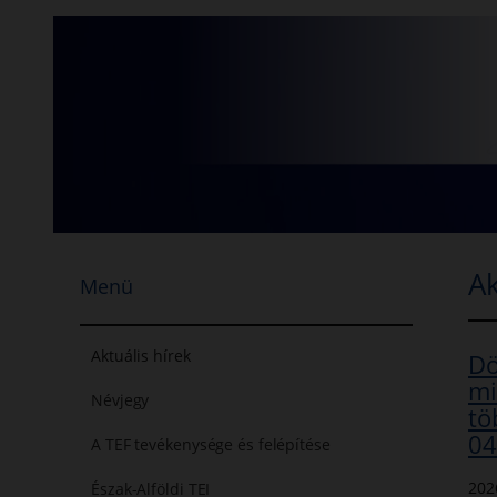
Ugrás
a
tartalomhoz
Ak
Menü
Aktuális hírek
Dö
mi
Névjegy
tö
04
A TEF tevékenysége és felépítése
202
Észak-Alföldi TEI