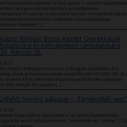
ztelt Fenntartók/Szolgáltatók! A 2026. január 1. napjától megemelked
imálbér és a garantált bérminimum (a továbbiakban:
rkompenzáció”) kapcsán a nem állami szociális fenntartóknál jelent
bletkiadások ellentételezése érdekében a Nemzetgazdasági
isztérium levelében […]
lyázati felhívás Biztos Kezdet Gyerekházak
fogadására és költségvetési támogatására
26. február 26.
6.02.27.
ztelt Pályázó! A Belügyminisztérium a támogató szolgáltatás és a
sségi ellátások finanszírozásának rendjéről szóló 191/2008. (VII. 30.)
m. rendelet 4.§ (4) bekezdése alapján kapacitásbővítési pályázatot
det 2026. február 26. napjával […]
LHÍVÁS: Versíró pályázat – „Történetből vers
6.02.20.
öltészet Világnapjához kapcsolódva a Társadalmi Esélyteremtési
gazgatóság versíró pályázatot hirdet „Történetből vers” címmel 12–2
s fiatalok számára.