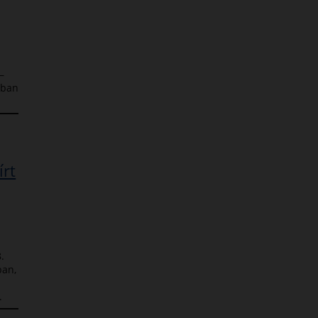
–
sban
írt
.
ban,
.