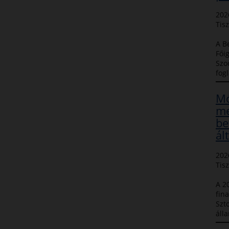
202
Tisz
A B
Fői
Szo
fog
Mó
me
be
ál
202
Tisz
A 2
fin
Szto
álla