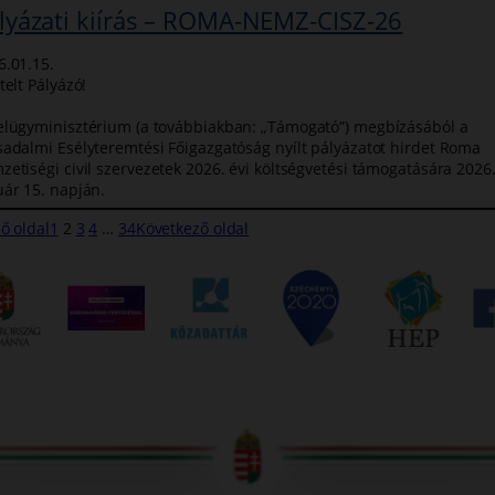
lyázati kiírás – ROMA-NEMZ-CISZ-26
6.01.15.
telt Pályázó!
elügyminisztérium (a továbbiakban: „Támogató”) megbízásából a
sadalmi Esélyteremtési Főigazgatóság nyílt pályázatot hirdet Roma
zetiségi civil szervezetek 2026. évi költségvetési támogatására 2026
uár 15. napján.
ő oldal
1
2
3
4
…
34
Következő oldal