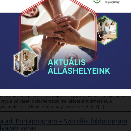
26. évi Roma nemzetiségi pályázatok
nyújtási határideje közeleg.
6.02.12.
a nemzetiségi kulturális, táboroztatási, pedagógus továbbképézése
amint a civil szervezetek működési támogatást biztosító pályázatok
újtási határideje: 2026. február 16. hétfő 17 óra. Szeretnénk felhívn
elmet azokra a gyakori hibákra, […]
 együttműködési megállapodás beadásának
lyamata
6.01.22.
P_Plusz-3.3.1-25-2025-00001 – „Egy eséllyel több” – Esélyteremtő
kmai hálózat fejlesztése c. projekt Az együttműködési megállapodás
lonja a pályázati dokumentáció mellékleteként érhető el. A
állapodást első lépésként a pályázó szervezet tölti […]
aládi Portaprogram – Szociális földprogram
lyázati kiírás