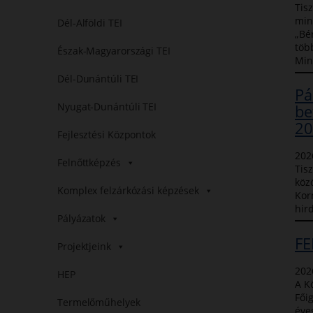
Tis
min
Dél-Alföldi TEI
„Bé
töb
Észak-Magyarországi TEI
Min
Dél-Dunántúli TEI
Pá
Nyugat-Dunántúli TEI
be
20
Fejlesztési Központok
202
Felnőttképzés
Tis
közö
Komplex felzárkózási képzések
Kor
hir
Pályázatok
FE
Projektjeink
202
HEP
A K
Fői
Termelőműhelyek
éve