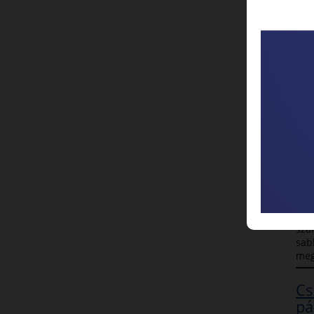
20
be
202
Rom
val
beny
figy
Az
fo
202
EFO
sza
sab
meg
Cs
pá