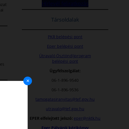
Hírlevél feliratkozás
ázat
ai
Társoldalak
PKR belépési pont
Eper belépési pont
Útravaló Ösztöndíjprogram
belépési pont
ges
Ügyfélszolgálat:
×
06-1-896-9540
06-1-896-9536
tamogatasiranyitas@tef.gov.hu
utravalo@tef.gov.hu
EPER elfelejtett jelszó:
eper@nktk.hu
Eper Pályázói kézikönyv