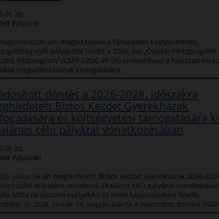
6.01.20.
telt Pályázó!
elügyminisztérium megbízásából a Társadalmi Esélyteremtési
gazgatóság nyílt pályázatot hirdet a 2026. évi „Családi Portaprogram 
ciális földprogram” (CSPP-SZOC-FP-26) elnevezéssel a Pályázati kiírá
laltak megvalósításának támogatására.
dosított döntés a 2026-2028. időszakra
ghirdetett Biztos Kezdet Gyerekházak
fogadására és költségvetési támogatására ki
talános célú pályázat vonatkozásában
6.01.20.
telt Pályázók!
025. július 16-án meghirdetett, Biztos Kezdet Gyerekházak 2026-2028
anszírozási időszakra vonatkozó általános célú pályázat vonatkozásá
jka Attila társadalmi esélyekért és roma kapcsolatokért felelős
mtitkár úr 2026. január 19. napján aláírta a módosított döntési listát