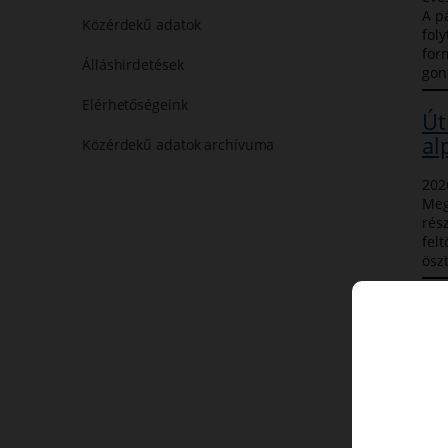
A p
Közérdekű adatok
foly
for
Álláshirdetések
gon
Elérhetőségeink
Út
al
Közérdekű adatok archívuma
202
Meg
rés
felt
öszt
20
Fö
kö
202
Beny
regi