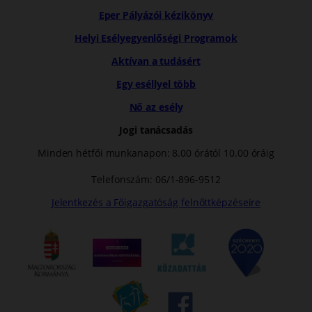
Eper Pályázói kézikönyv
Helyi Esélyegyenlőségi Programok
Aktívan a tudásért
Egy eséllyel több
Nő az esély
Jogi tanácsadás
Minden hétfői munkanapon: 8.00 órától 10.00 óráig
Telefonszám: 06/1-896-9512
Jelentkezés a Főigazgatóság felnőttképzéseire