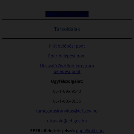
Hírlevél feliratkozás
Társoldalak
PKR belépési pont
Eper belépési pont
Útravaló Ösztöndíjprogram
belépési pont
Ügyfélszolgálat:
06-1-896-9540
06-1-896-9536
tamogatasiranyitas@tef.gov.hu
utravalo@tef.gov.hu
EPER elfelejtett jelszó:
eper@nktk.hu