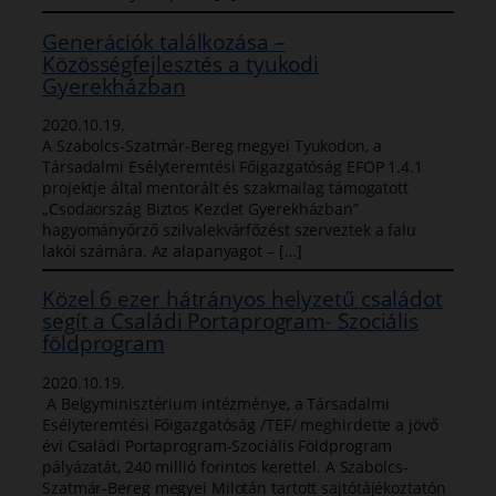
Generációk találkozása –
Közösségfejlesztés a tyukodi
Gyerekházban
2020.10.19.
A Szabolcs-Szatmár-Bereg megyei Tyukodon, a
Társadalmi Esélyteremtési Főigazgatóság EFOP 1.4.1
projektje által mentorált és szakmailag támogatott
„Csodaország Biztos Kezdet Gyerekházban”
hagyományőrző szilvalekvárfőzést szerveztek a falu
lakói számára. Az alapanyagot – […]
Közel 6 ezer hátrányos helyzetű családot
segít a Családi Portaprogram- Szociális
földprogram
2020.10.19.
A Belgyminisztérium intézménye, a Társadalmi
Esélyteremtési Főigazgatóság /TEF/ meghirdette a jövő
évi Családi Portaprogram-Szociális Földprogram
pályázatát, 240 millió forintos kerettel. A Szabolcs-
Szatmár-Bereg megyei Milotán tartott sajtótájékoztatón