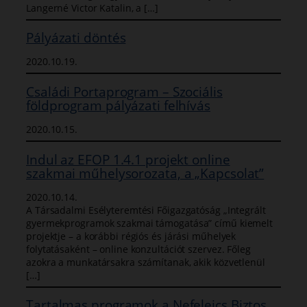
Langerné Victor Katalin, a […]
Pályázati döntés
2020.10.19.
Családi Portaprogram – Szociális
földprogram pályázati felhívás
2020.10.15.
Indul az EFOP 1.4.1 projekt online
szakmai műhelysorozata, a „Kapcsolat”
2020.10.14.
A Társadalmi Esélyteremtési Főigazgatóság „Integrált
gyermekprogramok szakmai támogatása” című kiemelt
projektje – a korábbi régiós és járási műhelyek
folytatásaként – online konzultációt szervez. Főleg
azokra a munkatársakra számítanak, akik közvetlenül
[…]
Tartalmas programok a Nefelejcs Biztos