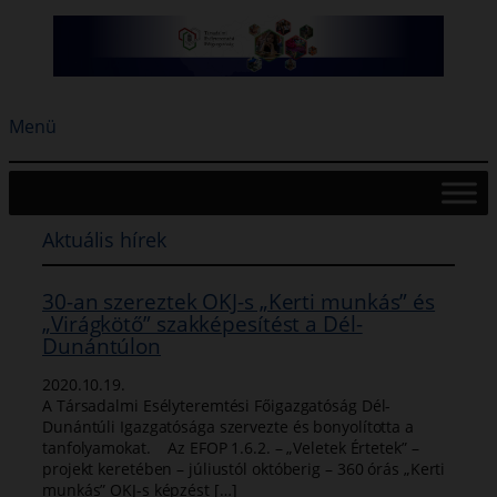
Ugrás
a
tartalomhoz
Menü
Aktuális hírek
30-an szereztek OKJ-s „Kerti munkás” és
„Virágkötő” szakképesítést a Dél-
Dunántúlon
2020.10.19.
A Társadalmi Esélyteremtési Főigazgatóság Dél-
Dunántúli Igazgatósága szervezte és bonyolította a
tanfolyamokat. Az EFOP 1.6.2. – „Veletek Értetek” –
projekt keretében – júliustól októberig – 360 órás „Kerti
munkás” OKJ-s képzést […]