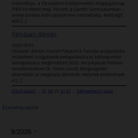
intézménye, a Társadalmi Esélyteremtési Főigazgatóság
/TEF/ hirdetett meg. Pécsett, a Gandhi Gimnáziumban –
amely Európa első cigány/roma nemzetiségi, érettségit
adó […]
Pályázati döntés
2020.10.01.
Pályázati döntés Tisztelt Pályázó! A Tanoda szolgáltatást
működtető szolgáltatók befogadására és költségvetési
támogatására meghirdetett 2020. évi pályázati felhívás
vonatkozásában Dr. Felkai László, közigazgatási
államtitkár úr meghozta döntését, melynek eredményét
a […]
Előző oldal
1
…
27
28
29
30
31
…
34
Következő oldal
Eseménynaptár