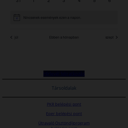
Hírlevél feliratkozás
Társoldalak
PKR belépési pont
Eper belépési pont
Útravaló Ösztöndíjprogram