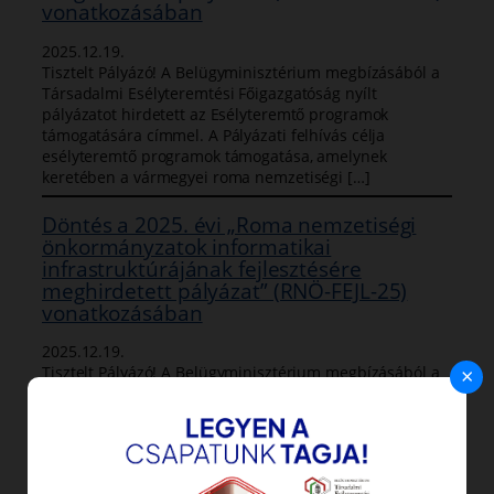
vonatkozásában
2025.12.19.
Tisztelt Pályázó! A Belügyminisztérium megbízásából a
Társadalmi Esélyteremtési Főigazgatóság nyílt
pályázatot hirdetett az Esélyteremtő programok
támogatására címmel. A Pályázati felhívás célja
esélyteremtő programok támogatása, amelynek
keretében a vármegyei roma nemzetiségi […]
Döntés a 2025. évi „Roma nemzetiségi
önkormányzatok informatikai
infrastruktúrájának fejlesztésére
meghirdetett pályázat” (RNÖ-FEJL-25)
vonatkozásában
2025.12.19.
×
Tisztelt Pályázó! A Belügyminisztérium megbízásából a
Társadalmi Esélyteremtési Főigazgatóság nyílt
pályázatot hirdetett a Roma nemzetiségi
önkormányzatok informatikai infrastruktúrájának
fejlesztésére. A Pályázati felhívás célja a
Magyarországon működő települési/vármegyei roma