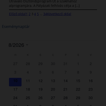
Útravaló Ösztöndíjprogram Út a szakmához
alprogramjára. A Pályázati felhívás célja a […]
Előző oldal
1
2
3
4
5
…
34
Következő oldal
Eseménynaptár