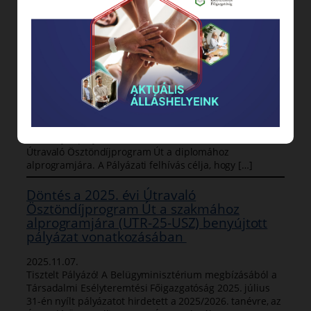
nemzetiségi önkormányzatok […]
Döntés a 2025. évi Útravaló
Ösztöndíjprogram Út a diplomához
alprogramjára (UTR-25-UD) benyújtott
pályázat vonatkozásában
2025.11.07.
Tisztelt Pályázó! A Belügyminisztérium megbízásából a
Társadalmi Esélyteremtési Főigazgatóság 2025. július
31-én nyílt pályázatot hirdetett a 2025/2026. tanévre, az
Útravaló Ösztöndíjprogram Út a diplomához
alprogramjára. A Pályázati felhívás célja, hogy […]
Döntés a 2025. évi Útravaló
Ösztöndíjprogram Út a szakmához
alprogramjára (UTR-25-USZ) benyújtott
pályázat vonatkozásában
2025.11.07.
Tisztelt Pályázó! A Belügyminisztérium megbízásából a
Társadalmi Esélyteremtési Főigazgatóság 2025. július
31-én nyílt pályázatot hirdetett a 2025/2026. tanévre, az