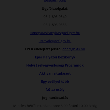
belépési pont
Ügyfélszolgálat:
06-1-896-9540
06-1-896-9536
tamogatasiranyitas@tef.gov.hu
utravalo@tef.gov.hu
EPER elfelejtett jelszó:
eper@nktk.hu
Eper Pályázói kézikönyv
Helyi Esélyegyenlőségi Programok
Aktívan a tudásért
Egy eséllyel több
Nő az esély
Jogi tanácsadás
Minden hétfői munkanapon: 8.00 órától 10.00 óráig