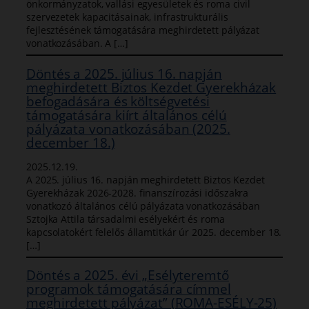
önkormányzatok, vallási egyesületek és roma civil
szervezetek kapacitásainak, infrastrukturális
fejlesztésének támogatására meghirdetett pályázat
vonatkozásában. A […]
Döntés a 2025. július 16. napján
meghirdetett Biztos Kezdet Gyerekházak
befogadására és költségvetési
támogatására kiírt általános célú
pályázata vonatkozásában (2025.
december 18.)
2025.12.19.
A 2025. július 16. napján meghirdetett Biztos Kezdet
Gyerekházak 2026-2028. finanszírozási időszakra
vonatkozó általános célú pályázata vonatkozásában
Sztojka Attila társadalmi esélyekért és roma
kapcsolatokért felelős államtitkár úr 2025. december 18.
[…]
Döntés a 2025. évi „Esélyteremtő
programok támogatására címmel
meghirdetett pályázat” (ROMA-ESÉLY-25)