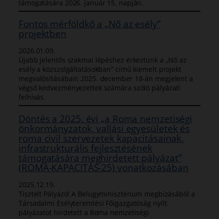
támogatására 2026. január 15. napján.
Fontos mérföldkő a „Nő az esély”
projektben
2026.01.09.
Újabb jelentős szakmai lépéshez érkeztünk a „Nő az
esély a közszolgáltatásokban” című kiemelt projekt
megvalósításában: 2025. december 18-án megjelent a
végső kedvezményezettek számára szóló pályázati
felhívás.
Döntés a 2025. évi „a Roma nemzetiségi
önkormányzatok, vallási egyesületek és
roma civil szervezetek kapacitásainak,
infrastrukturális fejlesztésének
támogatására meghirdetett pályázat”
(ROMA-KAPACITÁS-25) vonatkozásában
2025.12.19.
Tisztelt Pályázó! A Belügyminisztérium megbízásából a
Társadalmi Esélyteremtési Főigazgatóság nyílt
pályázatot hirdetett a Roma nemzetiségi