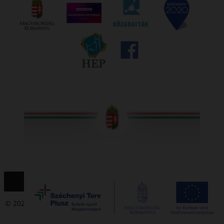
© 2020 – 2021 Társadalmi Esélyteremtési Főigazgatóság. Minden
jog fenntartva.