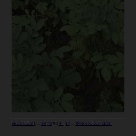
Előző oldal
1
…
28
29
30
31
32
…
34
Következő oldal