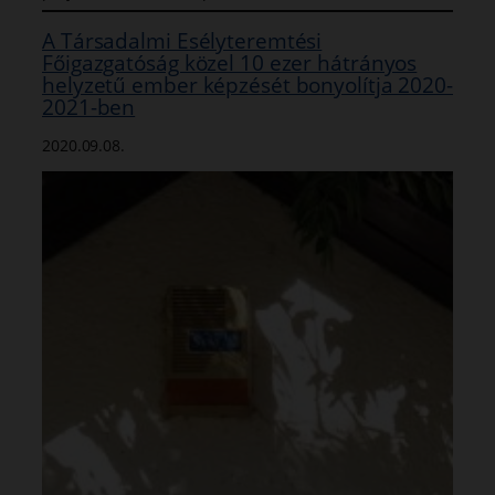
A Társadalmi Esélyteremtési
Főigazgatóság közel 10 ezer hátrányos
helyzetű ember képzését bonyolítja 2020-
2021-ben
2020.09.08.