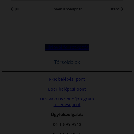
Hírlevél feliratkozás
Társoldalak
PKR belépési pont
Eper belépési pont
Útravaló Ösztöndíjprogram
belépési pont
Ügyfélszolgálat:
06-1-896-9540