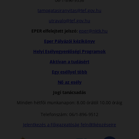
06-1-896-9536
tamogatasiranyitas@tef.gov.hu
utravalo@tef.gov.hu
EPER elfelejtett jelszó:
eper@nktk.hu
Eper Pályázói kézikönyv
Helyi Esélyegyenlőségi Programok
Aktívan a tudásért
Egy eséllyel több
Nő az esély
Jogi tanácsadás
Minden hétfői munkanapon: 8.00 órától 10.00 óráig
Telefonszám: 06/1-896-9512
Jelentkezés a Főigazgatóság felnőttképzéseire