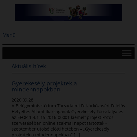
Ugrás
a
tartalomhoz
Menü
Aktuális hírek
Gyerekesély projektek a
mindennapokban
2020.09.28.
A Belügyminisztérium Társadalmi Felzárkózásért Felelős
Helyettes Államtitkárságának Gyerekesély Főosztálya és
az EFOP-1.4.1-15-2016-00001 kiemelt projekt közös
szervezésében online szakmai napot tartottak –
szeptember utolsó előtti hetében – „Gyerekesély
projektek a mindennapokban” […]