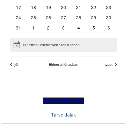
Hírlevél feliratkozás
Társoldalak