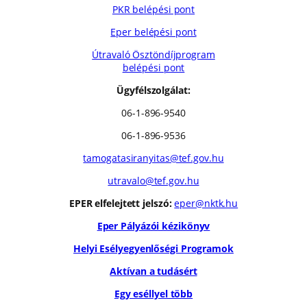
PKR belépési pont
Eper belépési pont
Útravaló Ösztöndíjprogram
belépési pont
Ügyfélszolgálat:
06-1-896-9540
06-1-896-9536
tamogatasiranyitas@tef.gov.hu
utravalo@tef.gov.hu
EPER elfelejtett jelszó:
eper@nktk.hu
Eper Pályázói kézikönyv
Helyi Esélyegyenlőségi Programok
Aktívan a tudásért
Egy eséllyel több