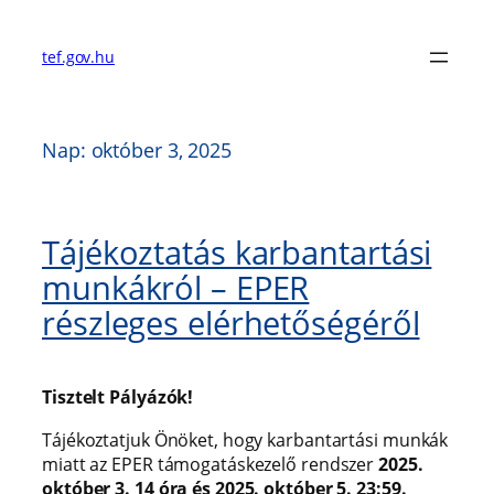
Ugrás
a
tef.gov.hu
tartalomhoz
Nap:
október 3, 2025
Tájékoztatás karbantartási
munkákról – EPER
részleges elérhetőségéről
Tisztelt Pályázók!
Tájékoztatjuk Önöket, hogy karbantartási munkák
miatt az EPER támogatáskezelő rendszer
2025.
október 3. 14 óra és 2025. október 5. 23:59.