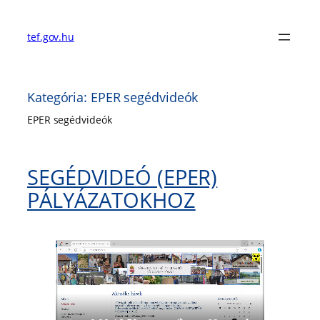
Ugrás
a
tef.gov.hu
tartalomhoz
Kategória:
EPER segédvideók
EPER segédvideók
SEGÉDVIDEÓ (EPER)
PÁLYÁZATOKHOZ