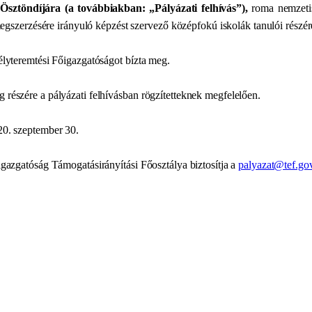
ztöndíjára (a továbbiakban: „Pályázati felhívás”),
roma nemzetis
 megszerzésére irányuló képzést szervező középfokú iskolák tanulói részér
élyteremtési Főigazgatóságot bízta meg.
 részére a pályázati felhívásban rögzítetteknek megfelelően.
20. szeptember 30.
igazgatóság Támogatásirányítási Főosztálya biztosítja a
palyazat@tef.go