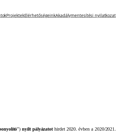
ntok
Projektek
Elérhetőségeink
Akadálymentesítési nyilatkozat
onyolító
”)
nyílt pályázatot
hirdet 2020. évben a 2020/2021.