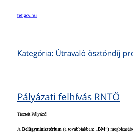
Ugrás
a
tef.gov.hu
tartalomhoz
Kategória:
Útravaló ösztöndíj p
Pályázati felhívás RNTÖ
Tisztelt Pályázó!
A
Belügyminisztérium
(a továbbiakban: „
BM
”) megbízásáb