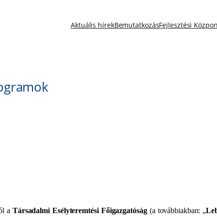
Aktuális hírek
Bemutatkozás
Fejlesztési Közpo
rogramok
ól a
Társadalmi Esélyteremtési Főigazgatóság
(a továbbiakban: „
Leb