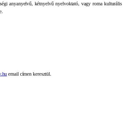
égi anyanyelvű, kétnyelvű nyelvoktató, vagy roma kulturális
e.
v.hu
email címen keresztül.