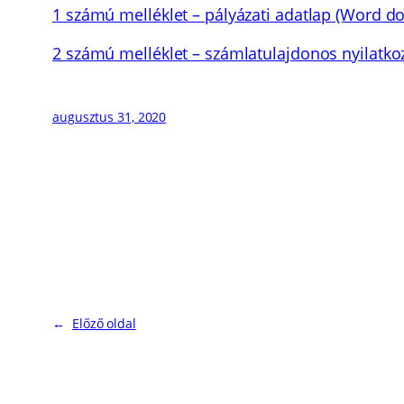
1 számú melléklet – pályázati adatlap (Word 
2 számú melléklet – számlatulajdonos nyilat
augusztus 31, 2020
←
Előző oldal