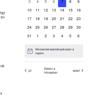
 egy
rán
.
zak
 a