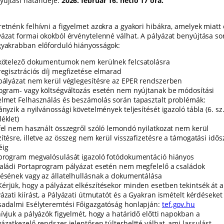
yújtási határideje:
2026. február 16. hétfő 17 óra.
retnénk felhívni a figyelmet azokra a gyakori hibákra, amelyek miatt
yázat formai okokból érvénytelenné válhat. A pályázat benyújtása so
gyakrabban előforduló hiányosságok:
 kötelező dokumentumok nem kerülnek felcsatolásra
 regisztrációs díj megfizetése elmarad
 pályázat nem kerül véglegesítésre az EPER rendszerben
rogram- vagy költségváltozás esetén nem nyújtanak be módosítási
elmet Felhasználás és beszámolás során tapasztalt problémák:
ányzik a nyilvánossági követelmények teljesítését igazoló tábla (6. sz
éklet)
 fel nem használt összegről szóló lemondó nyilatkozat nem kerül
ítésre, illetve az összeg nem kerül visszafizetésre a támogatási idős
éig
 program megvalósulását igazoló fotódokumentáció hiányos
saládi Portaprogram pályázat esetén nem megfelelő a családok
sésének vagy az állatelhullásnak a dokumentálása
Kérjük, hogy a pályázat elkészítésekor minden esetben tekintsék át a
ázati kiírást, a Pályázati útmutatót és a Gyakran ismételt kérdéseket
sadalmi Esélyteremtési Főigazgatóság honlapján:
tef.gov.hu
hívjuk a pályázók figyelmét, hogy a határidő előtti napokban a
ázatkezelő rendszer jelentősen túlterheltté válhat, ami lassulást,