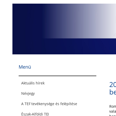
Ugrás
a
tartalomhoz
Menü
20
Aktuális hírek
be
Névjegy
A TEF tevékenysége és felépítése
Rom
val
Észak-Alföldi TEI