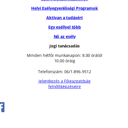
Helyi Esélyegyenlőségi Programok
Aktívan a tudásért
Egy eséllyel több
Nő az esély
Jogi tanácsadás
Minden hétfői munkanapon: 8.00 órától
10.00 óráig
Telefonszám: 06/1-896-9512
Jelentkezés a Főigazgatóság
felnőttképzéseire