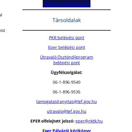
Hírlevél feliratkozás
al
Társoldalak
hoz
PKR belépési pont
Eper belépési pont
Útravaló Ösztöndíjprogram
belépési pont
Ügyfélszolgálat:
06-1-896-9540
06-1-896-9536
tamogatasiranyitas@tef.gov.hu
utravalo@tef.gov.hu
EPER elfelejtett jelszó:
eper@nktk.hu
Eper Pályázói kézikönyv