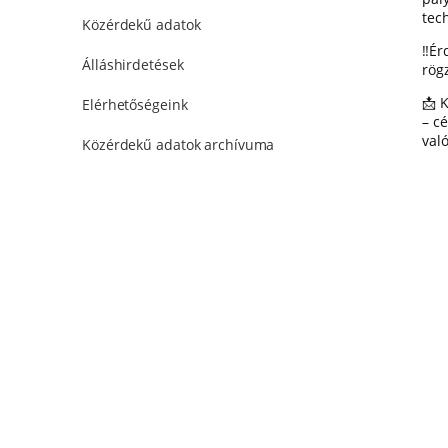
tec
Közérdekű adatok
‼️É
Álláshirdetések
rögz
📩 
Elérhetőségeink
– c
val
Közérdekű adatok archívuma