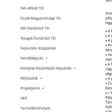
ben
Dél-Alföldi TEI
Sze
pál
Észak-Magyarországi TEI
leg
Dél-Dunántúli TEI
▪ A
▪ A
Nyugat-Dunántúli TEI
▪ A
▪ P
Fejlesztési Központok
kér
▪ Hi
Felnőttképzés
mell
▪ A
Komplex felzárkózási képzések
rögz
vég
Pályázatok
▪ A
▪ C
kie
Projektjeink
👉 
Pály
HEP
Tár
Fel
Termelőműhelyek
pály