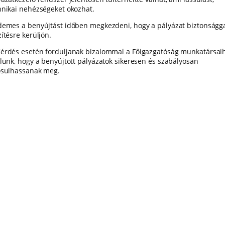
hnikai nehézségeket okozhat.
rdemes a benyújtást időben megkezdeni, hogy a pályázat biztonságg
ítésre kerüljön.
Kérdés esetén forduljanak bizalommal a Főigazgatóság munkatársai
élunk, hogy a benyújtott pályázatok sikeresen és szabályosan
ósulhassanak meg.