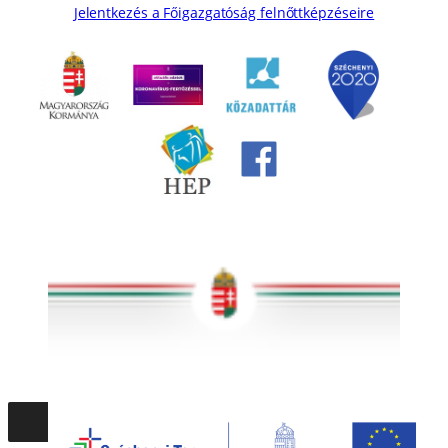
Jelentkezés a Főigazgatóság felnőttképzéseire