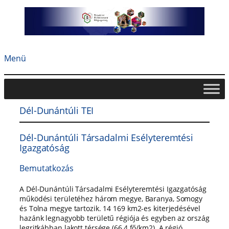
Ugrás
a
tartalomhoz
Menü
Dél-Dunántúli TEI
Dél-Dunántúli Társadalmi Esélyteremtési
Igazgatóság
Bemutatkozás
A Dél-Dunántúli Társadalmi Esélyteremtési Igazgatóság
működési területéhez három megye, Baranya, Somogy
és Tolna megye tartozik. 14 169 km2-es kiterjedésével
hazánk legnagyobb területű régiója és egyben az ország
legritkábban lakott térsége (66,4 fő/km2). A régió