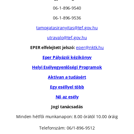
06-1-896-9540
06-1-896-9536
tamogatasiranyitas@tef.gov.hu
utravalo@tef.gov.hu
EPER elfelejtett jelszó:
eper@nktk.hu
Eper Pályázói kézikönyv
Helyi Esélyegyenlőségi Programok
Aktívan a tudásért
Egy eséllyel több
Nő az esély
Jogi tanácsadás
Minden hétfői munkanapon: 8.00 órától 10.00 óráig
Telefonszám: 06/1-896-9512