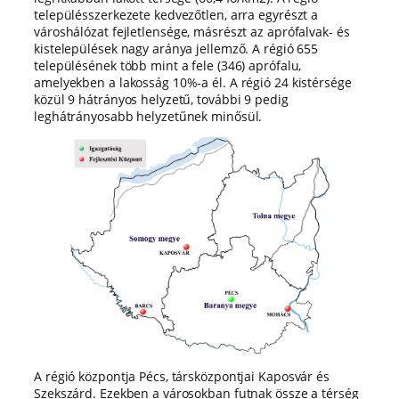
településszerkezete kedvezőtlen, arra egyrészt a
városhálózat fejletlensége, másrészt az aprófalvak- és
kistelepülések nagy aránya jellemző. A régió 655
településének több mint a fele (346) aprófalu,
amelyekben a lakosság 10%-a él. A régió 24 kistérsége
közül 9 hátrányos helyzetű, további 9 pedig
leghátrányosabb helyzetűnek minősül.
A régió központja Pécs, társközpontjai Kaposvár és
Szekszárd. Ezekben a városokban futnak össze a térség