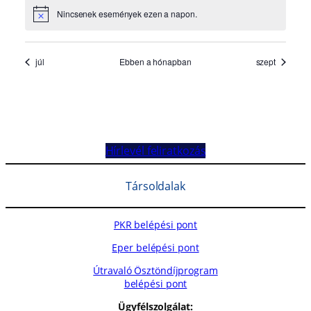
Hírlevél feliratkozás
Társoldalak
PKR belépési pont
Eper belépési pont
Útravaló Ösztöndíjprogram
belépési pont
Ügyfélszolgálat: