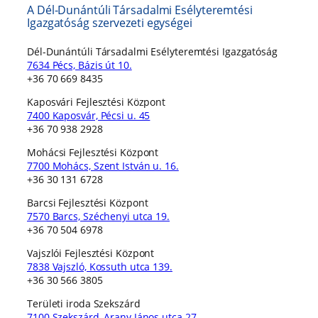
A Dél-Dunántúli Társadalmi Esélyteremtési
Igazgatóság szervezeti egységei
Dél-Dunántúli Társadalmi Esélyteremtési Igazgatóság
7634 Pécs, Bázis út 10.
+36 70 669 8435
Kaposvári Fejlesztési Központ
7400 Kaposvár, Pécsi u. 45
+36 70 938 2928
Mohácsi Fejlesztési Központ
7700 Mohács, Szent István u. 16.
+36 30 131 6728
Barcsi Fejlesztési Központ
7570 Barcs, Széchenyi utca 19.
+36 70 504 6978
Vajszlói Fejlesztési Központ
7838 Vajszló, Kossuth utca 139.
+36 30 566 3805
Területi iroda Szekszárd
7100 Szekszárd, Arany János utca 27.