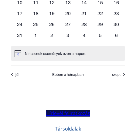
Hírlevél feliratkozás
Társoldalak