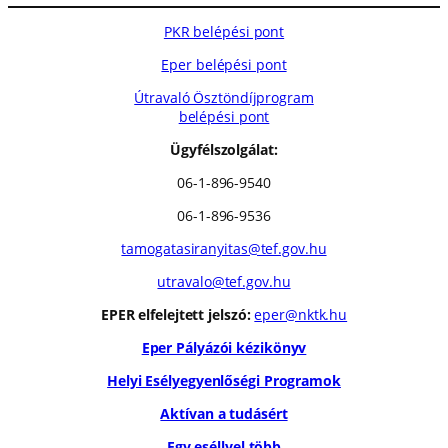
PKR belépési pont
Eper belépési pont
Útravaló Ösztöndíjprogram
belépési pont
Ügyfélszolgálat:
06-1-896-9540
06-1-896-9536
tamogatasiranyitas@tef.gov.hu
utravalo@tef.gov.hu
EPER elfelejtett jelszó:
eper@nktk.hu
Eper Pályázói kézikönyv
Helyi Esélyegyenlőségi Programok
Aktívan a tudásért
Egy eséllyel több