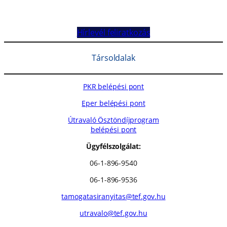
Hírlevél feliratkozás
Társoldalak
PKR belépési pont
Eper belépési pont
Útravaló Ösztöndíjprogram
belépési pont
Ügyfélszolgálat:
06-1-896-9540
06-1-896-9536
tamogatasiranyitas@tef.gov.hu
utravalo@tef.gov.hu