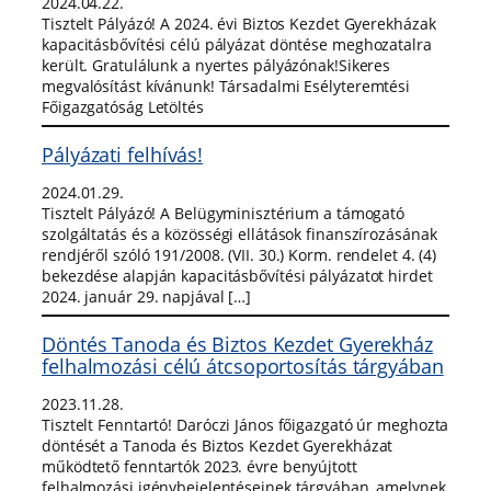
2024.04.22.
Tisztelt Pályázó! A 2024. évi Biztos Kezdet Gyerekházak
kapacitásbővítési célú pályázat döntése meghozatalra
került. Gratulálunk a nyertes pályázónak!Sikeres
megvalósítást kívánunk! Társadalmi Esélyteremtési
Főigazgatóság Letöltés
Pályázati felhívás!
2024.01.29.
Tisztelt Pályázó! A Belügyminisztérium a támogató
szolgáltatás és a közösségi ellátások finanszírozásának
rendjéről szóló 191/2008. (VII. 30.) Korm. rendelet 4. (4)
bekezdése alapján kapacitásbővítési pályázatot hirdet
2024. január 29. napjával […]
Döntés Tanoda és Biztos Kezdet Gyerekház
felhalmozási célú átcsoportosítás tárgyában
2023.11.28.
Tisztelt Fenntartó! Daróczi János főigazgató úr meghozta
döntését a Tanoda és Biztos Kezdet Gyerekházat
működtető fenntartók 2023. évre benyújtott
felhalmozási igénybejelentéseinek tárgyában, amelynek