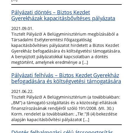
Pályázati döntés – Biztos Kezdet
Gyerekházak kapacitásbővítéses pályázata
2021.09.01.
Tisztelt Pályázó! A Belügyminisztérium megbízásából a
Társadalmi Esélyteremtési Főigazgatóság
kapacitásbővítéses pályázatot hirdetett a Biztos Kezdet
Gyerekház befogadására és költségvetési támogatására.
A benyújtott pályázatokkal kapcsolatban a döntés
megtörtént, amelynek eredménye a […]
Pályázati felhívás – Biztos Kezdet Gyerekház
befogadására és költségvetési támogatására
2021.06.22.
Tisztelt Pályázó! A Belügyminisztérium (a továbbiakban:
„BM”) a támogató szolgáltatás és a közösségi ellátások
finanszírozásának rendjéről szóló 191/2008. (VII. 30.)
Korm. rendelet (a továbbiakban: „Tkr.”)§ (4) bekezdése
alapján kapacitásbővítési pályázatot […]
Döntés felhalmozási célú átcsoportosítás