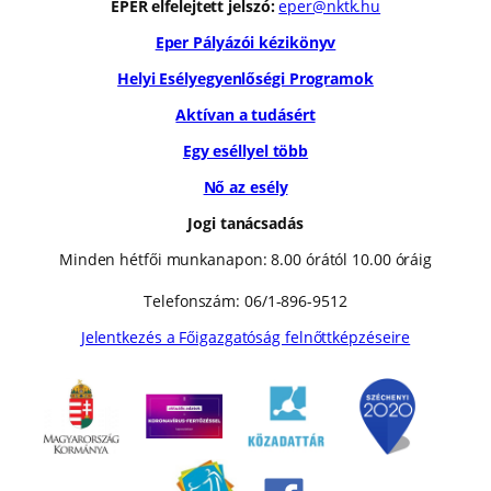
EPER elfelejtett jelszó:
eper@nktk.hu
Eper Pályázói kézikönyv
Helyi Esélyegyenlőségi Programok
Aktívan a tudásért
Egy eséllyel több
Nő az esély
Jogi tanácsadás
Minden hétfői munkanapon: 8.00 órától 10.00 óráig
Telefonszám: 06/1-896-9512
Jelentkezés a Főigazgatóság felnőttképzéseire