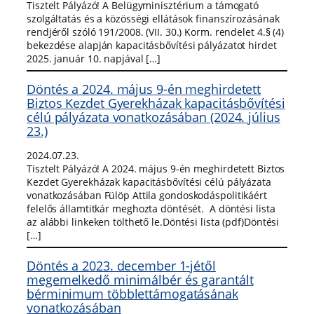
Tisztelt Pályázó! A Belügyminisztérium a támogató
szolgáltatás és a közösségi ellátások finanszírozásának
rendjéről szóló 191/2008. (VII. 30.) Korm. rendelet 4.§ (4)
bekezdése alapján kapacitásbővítési pályázatot hirdet
2025. január 10. napjával […]
Döntés a 2024. május 9-én meghirdetett
Biztos Kezdet Gyerekházak kapacitásbővítési
célú pályázata vonatkozásában (2024. július
23.)
2024.07.23.
Tisztelt Pályázó! A 2024. május 9-én meghirdetett Biztos
Kezdet Gyerekházak kapacitásbővítési célú pályázata
vonatkozásában Fülöp Attila gondoskodáspolitikáért
felelős államtitkár meghozta döntését. A döntési lista
az alábbi linkeken tölthető le.Döntési lista (pdf)Döntési
[…]
Döntés a 2023. december 1-jétől
megemelkedő minimálbér és garantált
bérminimum többlettámogatásának
vonatkozásában