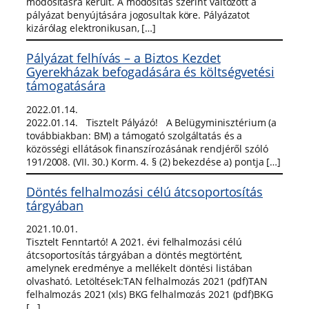
módosításra került. A módosítás szerint változott a
pályázat benyújtására jogosultak köre. Pályázatot
kizárólag elektronikusan, […]
Pályázat felhívás – a Biztos Kezdet
Gyerekházak befogadására és költségvetési
támogatására
2022.01.14.
2022.01.14. Tisztelt Pályázó! A Belügyminisztérium (a
továbbiakban: BM) a támogató szolgáltatás és a
közösségi ellátások finanszírozásának rendjéről szóló
191/2008. (VII. 30.) Korm. 4. § (2) bekezdése a) pontja […]
Döntés felhalmozási célú átcsoportosítás
tárgyában
2021.10.01.
Tisztelt Fenntartó! A 2021. évi felhalmozási célú
átcsoportosítás tárgyában a döntés megtörtént,
amelynek eredménye a mellékelt döntési listában
olvasható. Letöltések:TAN felhalmozás 2021 (pdf)TAN
felhalmozás 2021 (xls) BKG felhalmozás 2021 (pdf)BKG
[…]