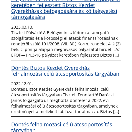
keretében fejlesztett Biztos Kezdet
Gyerekházak befogadására és költségvetési
támogatására
2023.03.13.
Tisztelt Pályázó! A Belügyminisztérium a támogató
szolgáltatás és a közösségi ellátások finanszírozásának
rendjéről szóló 191/2008. (VII. 30.) Korm. rendelet 4. § (2)
bek. c. pontja alapján meghívásos pályázatot hirdet „Az
EFOP—1.4.3-16 pályázat keretében fejlesztett Biztos […]
Döntés Biztos Kezdet Gyerekház
felhalmozási célú átcsoportosítás tárgyában
2022.12.01.
Döntés Biztos Kezdet Gyerekház felhalmozási célú
átcsoportosítás tárgyában Tisztelt Fenntartó! Daróczi
János főigazgató úr meghozta döntését a 2022. évi
felhalmozási célú átcsoportosítás tárgyában, amelynek
eredményét a mellékelt táblázat tartalmazza. Biztos […]
Döntés felhalmozási célú átcsoportosítás
tárgyában