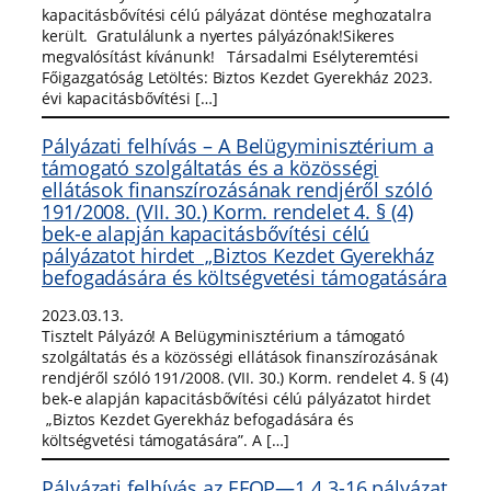
kapacitásbővítési célú pályázat döntése meghozatalra
került. Gratulálunk a nyertes pályázónak!Sikeres
megvalósítást kívánunk! Társadalmi Esélyteremtési
Főigazgatóság Letöltés: Biztos Kezdet Gyerekház 2023.
évi kapacitásbővítési […]
Pályázati felhívás – A Belügyminisztérium a
támogató szolgáltatás és a közösségi
ellátások finanszírozásának rendjéről szóló
191/2008. (VII. 30.) Korm. rendelet 4. § (4)
bek-e alapján kapacitásbővítési célú
pályázatot hirdet „Biztos Kezdet Gyerekház
befogadására és költségvetési támogatására
2023.03.13.
Tisztelt Pályázó! A Belügyminisztérium a támogató
szolgáltatás és a közösségi ellátások finanszírozásának
rendjéről szóló 191/2008. (VII. 30.) Korm. rendelet 4. § (4)
bek-e alapján kapacitásbővítési célú pályázatot hirdet
„Biztos Kezdet Gyerekház befogadására és
költségvetési támogatására”. A […]
Pályázati felhívás az EFOP—1.4.3-16 pályázat