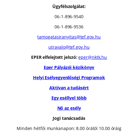
Ügyfélszolgálat:
06-1-896-9540
06-1-896-9536
tamogatasiranyitas@tef.gov.hu
utravalo@tef.gov.hu
EPER elfelejtett jelszó:
eper@nktk.hu
Eper Pályázói kézikönyv
Helyi Esélyegyenlőségi Programok
Aktívan a tudásért
Egy eséllyel több
Nő az esély
Jogi tanácsadás
Minden hétfői munkanapon: 8.00 órától 10.00 óráig