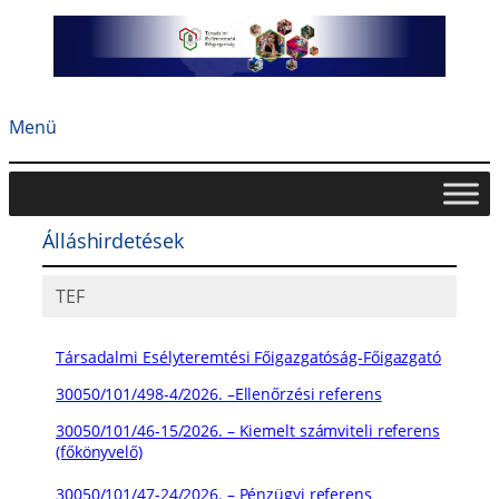
Ugrás
a
tartalomhoz
Menü
Álláshirdetések
TEF
Társadalmi Esélyteremtési Főigazgatóság-Főigazgató
30050/101/498-4/2026. –Ellenőrzési referens
30050/101/46-15/2026. – Kiemelt számviteli referens
(főkönyvelő)
30050/101/47-24/2026. – Pénzügyi referens