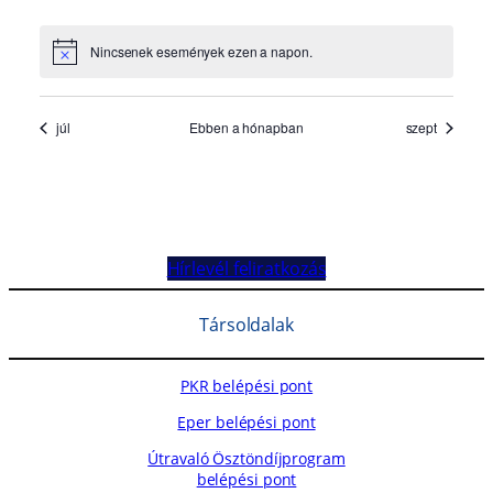
Hírlevél feliratkozás
Társoldalak
PKR belépési pont
Eper belépési pont
Útravaló Ösztöndíjprogram
belépési pont