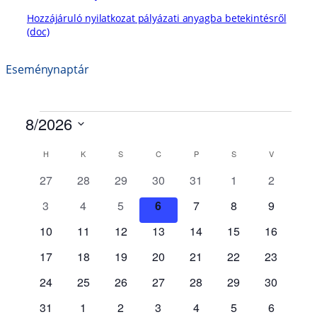
Hozzájáruló nyilatkozat pályázati anyagba betekintésről
(doc)
Eseménynaptár