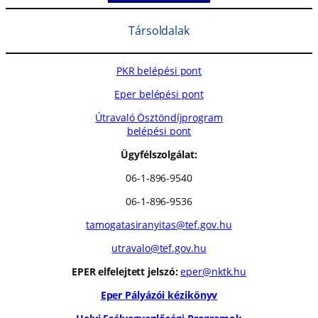
Társoldalak
PKR belépési pont
Eper belépési pont
Útravaló Ösztöndíjprogram
belépési pont
Ügyfélszolgálat:
06-1-896-9540
06-1-896-9536
tamogatasiranyitas@tef.gov.hu
utravalo@tef.gov.hu
EPER elfelejtett jelszó:
eper@nktk.hu
Eper Pályázói kézikönyv