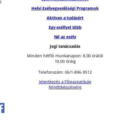
ű
Helyi Esélyegyenlőségi Programok
Aktívan a tudásért
Egy eséllyel több
Nő az esély
Jogi tanácsadás
Minden hétfői munkanapon: 8.00 órától
10.00 óráig
Telefonszám: 06/1-896-9512
Jelentkezés a Főigazgatóság
felnőttképzéseire