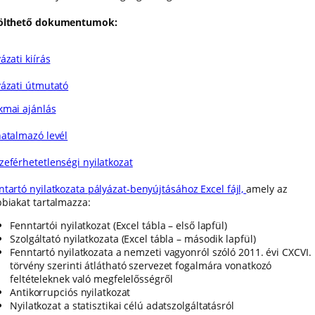
ölthető dokumentumok:
ázati kiírás
yázati útmutató
kmai ajánlás
hatalmazó levél
zeférhetetlenségi nyilatkozat
ntartó nyilatkozata pályázat-benyújtásához Excel fájl,
amely az
bbiakat tartalmazza:
Fenntartói nyilatkozat (Excel tábla – első lapfül)
Szolgáltató nyilatkozata (Excel tábla – második lapfül)
Fenntartó nyilatkozata a nemzeti vagyonról szóló 2011. évi CXCVI.
törvény szerinti átlátható szervezet fogalmára vonatkozó
feltételeknek való megfelelősségről
Antikorrupciós nyilatkozat
Nyilatkozat a statisztikai célú adatszolgáltatásról