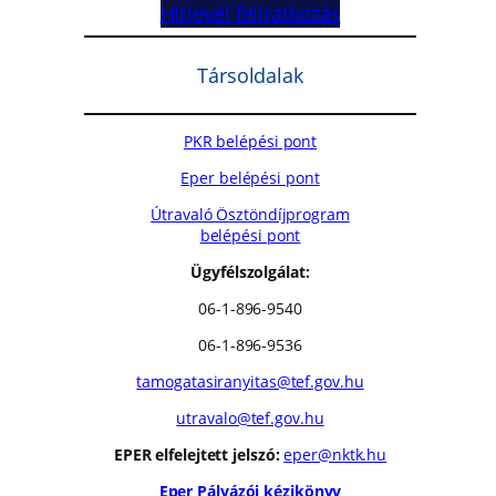
Hírlevél feliratkozás
Társoldalak
PKR belépési pont
Eper belépési pont
Útravaló Ösztöndíjprogram
belépési pont
Ügyfélszolgálat:
06-1-896-9540
06-1-896-9536
tamogatasiranyitas@tef.gov.hu
utravalo@tef.gov.hu
EPER elfelejtett jelszó:
eper@nktk.hu
Eper Pályázói kézikönyv