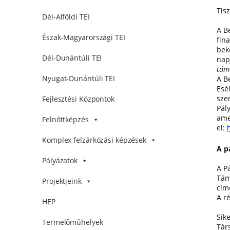
Tisz
Dél-Alföldi TEI
A B
Észak-Magyarországi TEI
fin
bek
Dél-Dunántúli TEI
nap
tám
Nyugat-Dunántúli TEI
A B
Esé
szer
Fejlesztési Központok
Pál
ame
Felnőttképzés
el:
Komplex felzárkózási képzések
A p
Pályázatok
A P
Tám
Projektjeink
cím
A r
HEP
Sik
Termelőműhelyek
Tár