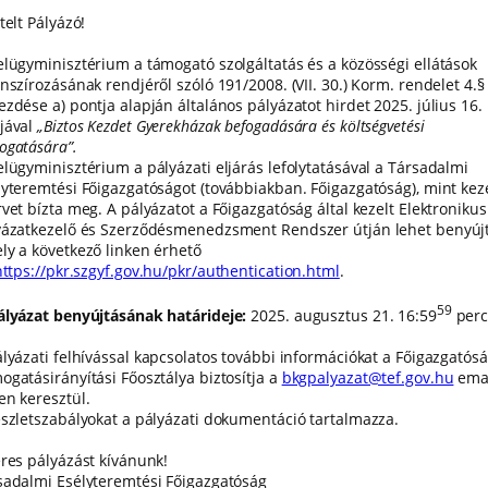
telt Pályázó!
elügyminisztérium a támogató szolgáltatás és a közösségi ellátások
anszírozásának rendjéről szóló 191/2008. (VII. 30.) Korm. rendelet 4.
ezdése a) pontja alapján általános pályázatot hirdet 2025. július 16.
jával
„Biztos Kezdet Gyerekházak befogadására és költségvetési
ogatására”.
elügyminisztérium a pályázati eljárás lefolytatásával a Társadalmi
lyteremtési Főigazgatóságot (továbbiakban. Főigazgatóság), mint kez
vet bízta meg. A pályázatot a Főigazgatóság által kezelt Elektronikus
yázatkezelő és Szerződésmenedzsment Rendszer útján lehet benyújt
ly a következő linken érhető
https://pkr.szgyf.gov.hu/pkr/authentication.html
.
59
ályázat benyújtásának határideje:
2025. augusztus 21. 16:59
perc
ályázati felhívással kapcsolatos további információkat a Főigazgatós
ogatásirányítási Főosztálya biztosítja a
bkgpalyazat@tef.gov.hu
ema
en keresztül.
észletszabályokat a pályázati dokumentáció tartalmazza.
eres pályázást kívánunk!
sadalmi Esélyteremtési Főigazgatóság