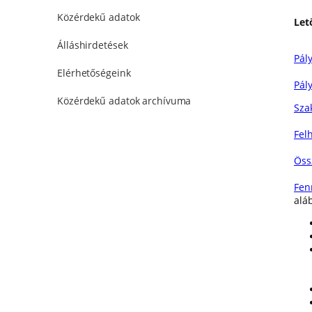
Közérdekű adatok
Let
Álláshirdetések
Pály
Elérhetőségeink
Pál
Közérdekű adatok archívuma
Sza
Fel
Öss
Fen
alá