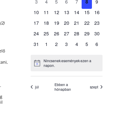
§
(2)
elő
ani,
.
ág
il