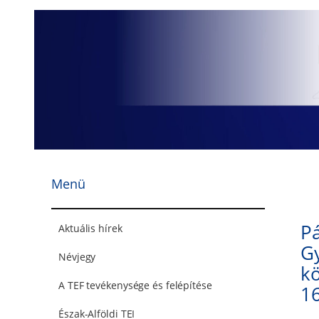
Ugrás
a
tartalomhoz
Menü
Pá
Aktuális hírek
G
Névjegy
kö
A TEF tevékenysége és felépítése
16
Észak-Alföldi TEI