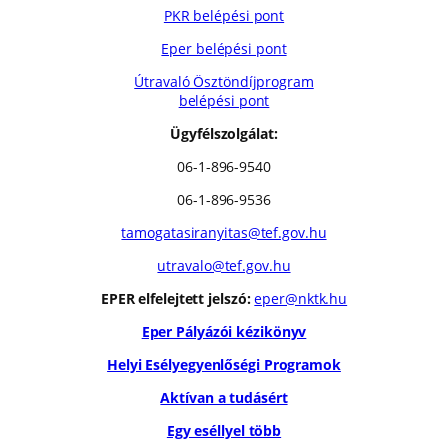
PKR belépési pont
Eper belépési pont
Útravaló Ösztöndíjprogram
belépési pont
Ügyfélszolgálat:
06-1-896-9540
06-1-896-9536
tamogatasiranyitas@tef.gov.hu
utravalo@tef.gov.hu
EPER elfelejtett jelszó:
eper@nktk.hu
Eper Pályázói kézikönyv
Helyi Esélyegyenlőségi Programok
Aktívan a tudásért
Egy eséllyel több