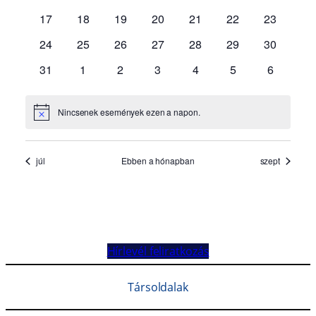
Hírlevél feliratkozás
Társoldalak