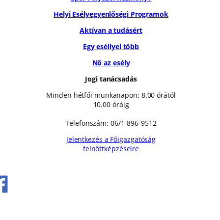
Helyi Esélyegyenlőségi Programok
Aktívan a tudásért
Egy eséllyel több
Nő az esély
Jogi tanácsadás
Minden hétfői munkanapon: 8.00 órától
10.00 óráig
Telefonszám: 06/1-896-9512
Jelentkezés a Főigazgatóság
felnőttképzéseire