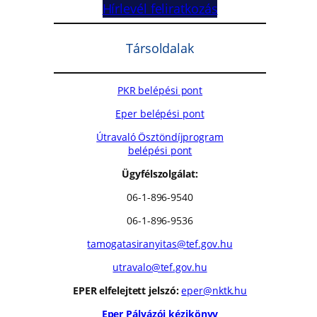
Hírlevél feliratkozás
Társoldalak
PKR belépési pont
Eper belépési pont
Útravaló Ösztöndíjprogram
belépési pont
Ügyfélszolgálat:
06-1-896-9540
06-1-896-9536
tamogatasiranyitas@tef.gov.hu
utravalo@tef.gov.hu
EPER elfelejtett jelszó:
eper@nktk.hu
Eper Pályázói kézikönyv