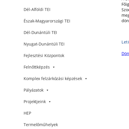
Fői
Dél-Alföldi TEI
Szo
meg
dönt
Észak-Magyarországi TEI
Dél-Dunántúli TEI
Let
Nyugat-Dunántúli TEI
Dönt
Fejlesztési Központok
Felnőttképzés
Komplex felzárkózási képzések
Pályázatok
Projektjeink
HEP
Termelőműhelyek