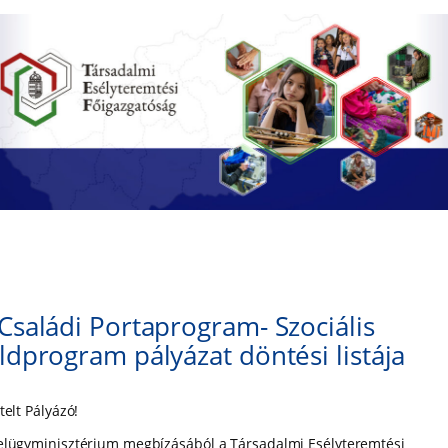
Családi Portaprogram- Szociális
ldprogram pályázat döntési listája
telt Pályázó!
elügyminisztérium megbízásából a Társadalmi Esélyteremtési