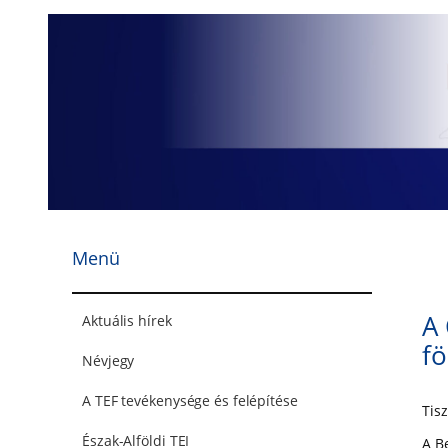
Ugrás
a
tartalomhoz
Menü
A 
Aktuális hírek
fö
Névjegy
A TEF tevékenysége és felépítése
Tisz
Észak-Alföldi TEI
A B