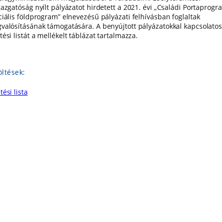
gazgatóság nyílt pályázatot hirdetett a 2021. évi „Családi Portaprogr
ciális földprogram” elnevezésű pályázati felhívásban foglaltak
valósításának támogatására. A benyújtott pályázatokkal kapcsolato
ési listát a mellékelt táblázat tartalmazza.
öltések:
ési lista