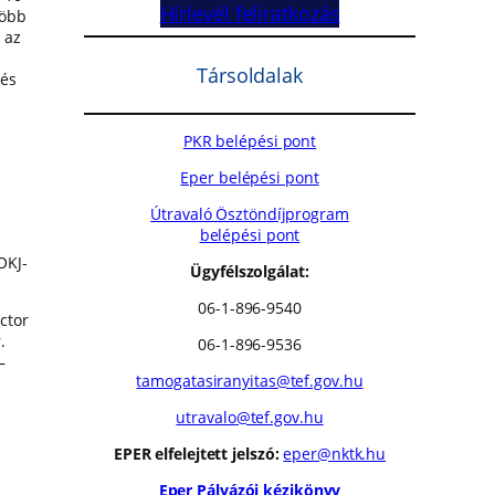
Hírlevél feliratkozás
több
 az
Társoldalak
 és
PKR belépési pont
Eper belépési pont
Útravaló Ösztöndíjprogram
belépési pont
s
OKJ-
Ügyfélszolgálat:
06-1-896-9540
ctor
.
06-1-896-9536
–
tamogatasiranyitas@tef.gov.hu
utravalo@tef.gov.hu
EPER elfelejtett jelszó:
eper@nktk.hu
Eper Pályázói kézikönyv