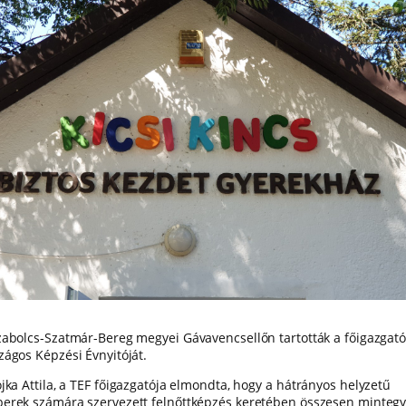
zabolcs-Szatmár-Bereg megyei Gávavencsellőn tartották a főigazgat
zágos Képzési Évnyitóját.
ojka Attila, a TEF főigazgatója elmondta, hogy
a hátrányos helyzetű
erek számára szervezett felnőttképzés keretében összesen mintegy