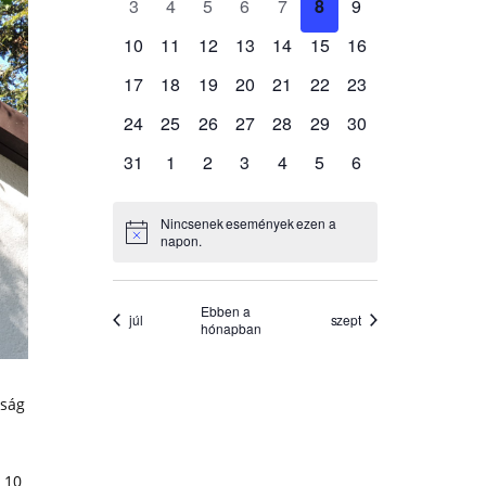
óság
 10