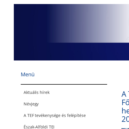
Ugrás
a
tartalomhoz
Menü
A 
Aktuális hírek
Fő
Névjegy
he
A TEF tevékenysége és felépítése
2
Észak-Alföldi TEI