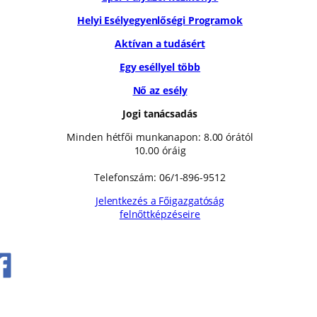
Helyi Esélyegyenlőségi Programok
Aktívan a tudásért
Egy eséllyel több
Nő az esély
Jogi tanácsadás
Minden hétfői munkanapon: 8.00 órától
10.00 óráig
Telefonszám: 06/1-896-9512
Jelentkezés a Főigazgatóság
felnőttképzéseire