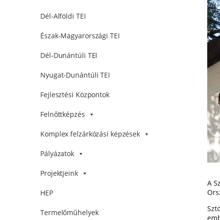
Dél-Alföldi TEI
Észak-Magyarországi TEI
Dél-Dunántúli TEI
Nyugat-Dunántúli TEI
Fejlesztési Központok
Felnőttképzés
Komplex felzárkózási képzések
Pályázatok
Projektjeink
A S
Ors
HEP
Szt
Termelőműhelyek
emb