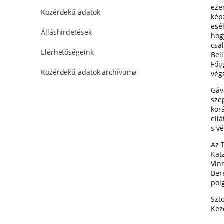
eze
Közérdekű adatok
kép
esél
Álláshirdetések
hog
csa
Elérhetőségeink
Bel
Fői
Közérdekű adatok archívuma
vég
Gáv
sze
korá
ell
s v
Az 
Kata
Vin
Ber
pol
Szto
Kez