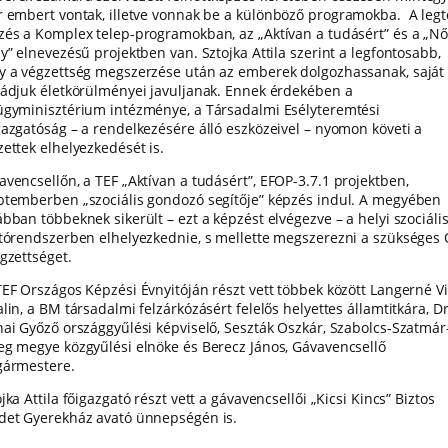
r embert vontak, illetve vonnak be
a különböző programokba.
A leg
zés a Komplex telep-programokban, az „Aktívan a tudásért” és a „Nő
y” elnevezésű projektben van. Sztojka Attila szerint a legfontosabb,
y a végzettség megszerzése után az emberek dolgozhassanak, saját
ládjuk életkörülményei javuljanak. Ennek érdekében a
ügyminisztérium intézménye, a Társadalmi Esélyteremtési
gazgatóság – a rendelkezésére álló eszközeivel – nyomon követi a
zettek elhelyezkedését is.
avencsellőn, a TEF „Aktívan a tudásért”,
EFOP-3.7.1 projektben,
ptemberben „szociális gondozó segítője” képzés indul. A megyében
bban többeknek sikerült ­– ezt a képzést elvégezve – a helyi szociáli
átórendszerben elhelyezkednie, s mellette megszerezni a szükséges 
égzettséget.
TEF Országos Képzési Évnyitóján részt vett többek között Langerné Vi
lin, a BM társadalmi felzárkózásért felelős helyettes államtitkára, Dr
nai Győző országgyűlési képviselő, Seszták Oszkár, Szabolcs-Szatmár
eg megye közgyűlési elnöke és Berecz János, Gávavencsellő
gármestere.
jka Attila főigazgató részt vett a gávavencsellői „Kicsi Kincs” Biztos
det Gyerekház avató ünnepségén is.