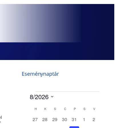
Eseménynaptár
el
/