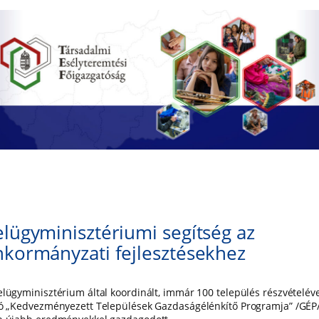
lügyminisztériumi segítség az
kormányzati fejlesztésekhez
elügyminisztérium által koordinált, immár 100 település részvételév
ló „Kedvezményezett Települések Gazdaságélénkítő Programja” /GÉP