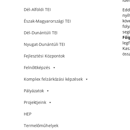
idé
Dél-Alföldi TEI
Edd
nyíl
köve
Észak-Magyarországi TEI
fol
seg
Dél-Dunántúli TEI
Fői
leg
Nyugat-Dunántúli TEI
Kas
öss
Fejlesztési Központok
Felnőttképzés
Komplex felzárkózási képzések
Pályázatok
Projektjeink
HEP
Termelőműhelyek