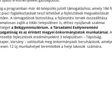
n újabb eredményekkel gazdagodott.
ig a programban már 46 település jutott támogatáshoz, amely 184 f
t piaci foglalkoztatását teszi lehetővé a fejlesztések megvalósítását
tően. A támogatások biztosítása, a fejlesztési tervek összeállítása
yamatosan zajlik a többi településen is, ehhez nyújtanak szakmai
ítséget
a Belügyminisztérium, a Társadalmi Esélyteremtési
gazgatóság és az érintett megyei önkormányzatok munkatársai.
A
frissebb fejlesztések eredményeként 3 településen – Tápióság,
zaper, Varsány – valósultak meg önkormányzati beruházások, amely
zesen 12 új munkahelyet teremtettek a helyi lakosok számára.