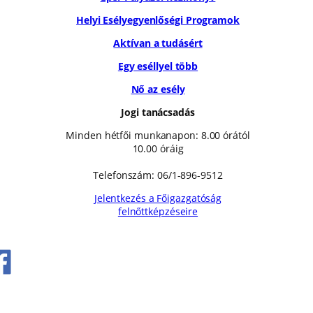
Helyi Esélyegyenlőségi Programok
Aktívan a tudásért
Egy eséllyel több
Nő az esély
Jogi tanácsadás
Minden hétfői munkanapon: 8.00 órától
10.00 óráig
Telefonszám: 06/1-896-9512
Jelentkezés a Főigazgatóság
felnőttképzéseire