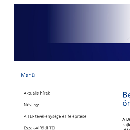
Ugrás
a
tartalomhoz
Menü
Be
Aktuális hírek
ön
Névjegy
A TEF tevékenysége és felépítése
A B
zaj
Észak-Alföldi TEI