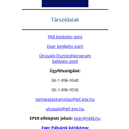
Hírlevél feliratkozás
Társoldalak
PKR belépési pont
Eper belépési pont
Útravaló Ösztöndíjprogram
belépési pont
Ügyfélszolgálat:
06-1-896-9540
06-1-896-9536
tamogatasiranyitas@tef.gov.hu
utravalo@tef.gov.hu
EPER elfelejtett jelszó:
eper@nktk.hu
Eper Pályázói kézikönyv