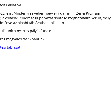
telt Pályázók!
022. évi „Mindenki szívében vagy egy dallam! – Zenei Program
valósítása” elnevezésű pályázat döntése meghozatalra került, mel
dménye az alábbi táblázatban található.
tulálunk a nyertes pályázóknak!
eres megvalósítást kívánunk!
tési táblázat