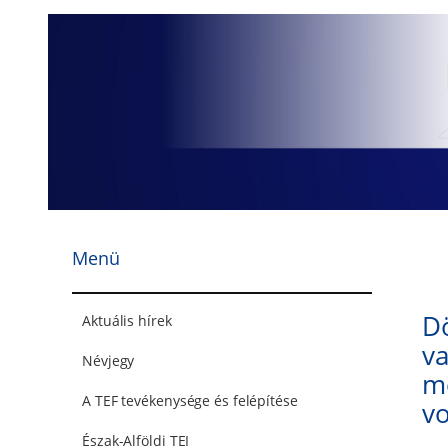
Ugrás
a
tartalomhoz
Menü
Dö
Aktuális hírek
va
Névjegy
me
A TEF tevékenysége és felépítése
v
Észak-Alföldi TEI