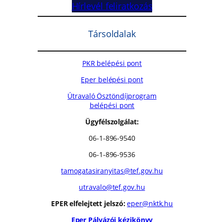
Hírlevél feliratkozás
Társoldalak
PKR belépési pont
Eper belépési pont
Útravaló Ösztöndíjprogram
belépési pont
Ügyfélszolgálat:
06-1-896-9540
06-1-896-9536
tamogatasiranyitas@tef.gov.hu
utravalo@tef.gov.hu
EPER elfelejtett jelszó:
eper@nktk.hu
Eper Pályázói kézikönyv