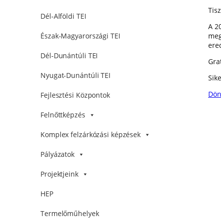
Tisz
Dél-Alföldi TEI
A 2
meg
Észak-Magyarországi TEI
ere
Dél-Dunántúli TEI
Gra
Nyugat-Dunántúli TEI
Sik
Dön
Fejlesztési Központok
Felnőttképzés
Komplex felzárkózási képzések
Pályázatok
Projektjeink
HEP
Termelőműhelyek