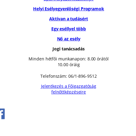
Helyi Esélyegyenlőségi Programok
Aktívan a tudásért
Egy eséllyel több
Nő az esély
Jogi tanácsadás
Minden hétfői munkanapon: 8.00 órától
10.00 óráig
Telefonszám: 06/1-896-9512
Jelentkezés a Főigazgatóság
felnőttképzéseire