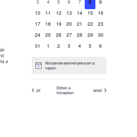
kár
st
ta a