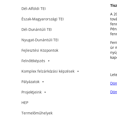
Tis
Dél-Alföldi TEI
A 2
tov
Észak-Magyarországi TEI
fen
Pén
Dél-Dunántúli TEI
fen
Nyugat-Dunántúli TEI
Fent
úr 
Fejlesztési Központok
nyú
kapc
Felnőttképzés
Komplex felzárkózási képzések
Let
Pályázatok
Dönt
Dönt
Projektjeink
HEP
Termelőműhelyek