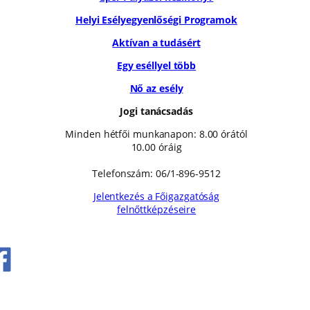
Helyi Esélyegyenlőségi Programok
Aktívan a tudásért
Egy eséllyel több
Nő az esély
Jogi tanácsadás
Minden hétfői munkanapon: 8.00 órától
10.00 óráig
Telefonszám: 06/1-896-9512
Jelentkezés a Főigazgatóság
felnőttképzéseire