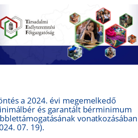
öntés a 2024. évi megemelkedő
inimálbér és garantált bérminimum
öbblettámogatásának vonatkozásában
024. 07. 19).