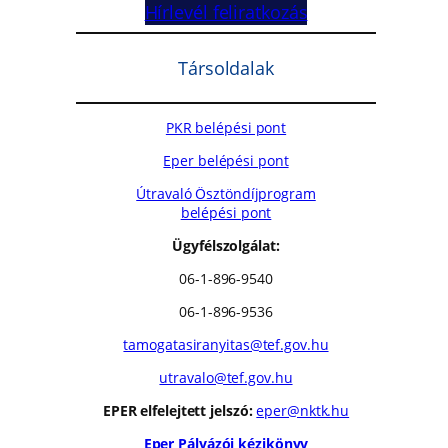
Hírlevél feliratkozás
Társoldalak
PKR belépési pont
Eper belépési pont
Útravaló Ösztöndíjprogram
belépési pont
Ügyfélszolgálat:
06-1-896-9540
06-1-896-9536
tamogatasiranyitas@tef.gov.hu
utravalo@tef.gov.hu
EPER elfelejtett jelszó:
eper@nktk.hu
Eper Pályázói kézikönyv