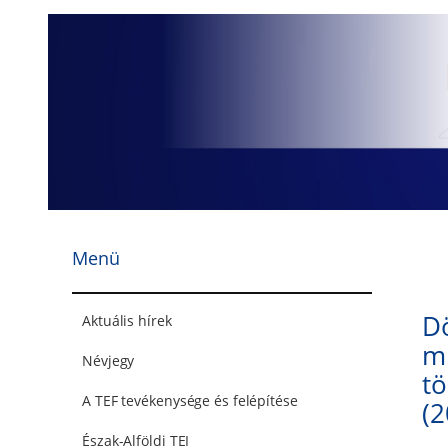
Ugrás
a
tartalomhoz
Menü
D
Aktuális hírek
m
Névjegy
t
A TEF tevékenysége és felépítése
(2
Észak-Alföldi TEI