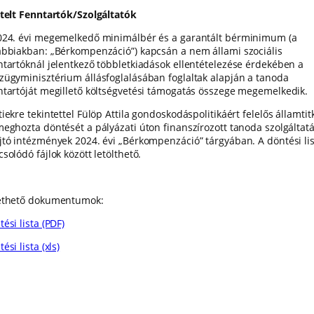
ztelt Fenntartók/Szolgáltatók
024. évi megemelkedő minimálbér és a garantált bérminimum (a
ábbiakban: „Bérkompenzáció”) kapcsán a nem állami szociális
ntartóknál jelentkező többletkiadások ellentételezése érdekében a
zügyminisztérium állásfoglalásában foglaltak alapján a tanoda
ntartóját megillető költségvetési támogatás összege megemelkedik.
iekre tekintettel Fülöp Attila gondoskodáspolitikáért felelős államtit
meghozta döntését a pályázati úton finanszírozott tanoda szolgáltatá
jtó intézmények 2024. évi „Bérkompenzáció” tárgyában. A döntési lis
solódó fájlok között letölthető.
ethető dokumentumok:
ési lista (PDF)
ési lista (xls)