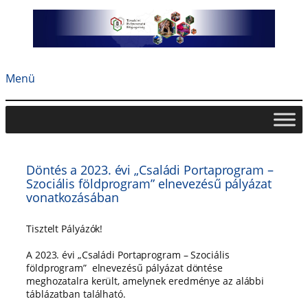
Ugrás
a
tartalomhoz
Menü
Döntés a 2023. évi „Családi Portaprogram –
Szociális földprogram” elnevezésű pályázat
vonatkozásában
Tisztelt Pályázók!
A 2
023. évi „
Családi Portaprogram – Szociális
földprogram
” elnevezésű pályázat döntése
meghozatalra került, amelynek
eredménye az alábbi
táblázatban található.