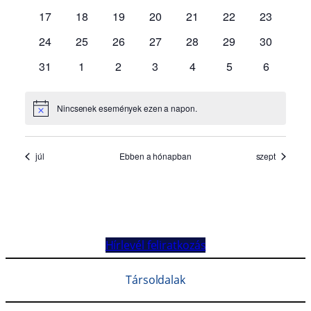
Hírlevél feliratkozás
Társoldalak