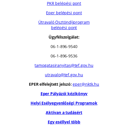
PKR belépési pont
Eper belépési pont
Útravaló Ösztöndíjprogram
belépési pont
Ügyfélszolgálat:
06-1-896-9540
06-1-896-9536
tamogatasiranyitas@tef.gov.hu
utravalo@tef.gov.hu
EPER elfelejtett jelszó:
eper@nktk.hu
Eper Pályázói kézikönyv
Helyi Esélyegyenlőségi Programok
Aktívan a tudásért
Egy eséllyel több