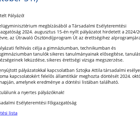
telt Pályázó!
elügyminisztérium megbízásából a Társadalmi Esélyteremtési
gazgatóság 2024. augusztus 15-én nyílt pályázatot hirdetett a 2024/2
évre, az Útravaló Ösztöndíjprogram Út az érettségihez alprogramjár
ályázati felhívás célja a gimnáziumban, technikumban és
kgimnáziumban tanulók sikeres tanulmányainak elősegítése, tanulás
ézségeinek leküzdése, sikeres érettségi vizsga megszerzése.
enyújtott pályázatokkal kapcsolatban Sztojka Attila társadalmi esélye
roma kapcsolatokért felelős államtitkár meghozta döntését 2024. okt
 napján, amelynek eredménye a döntési listában található.
tulálunk a nyertes pályázóknak!
sadalmi Esélyteremtési Főigazgatóság
ési lista