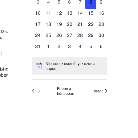
025.
a.
i
kért
óber