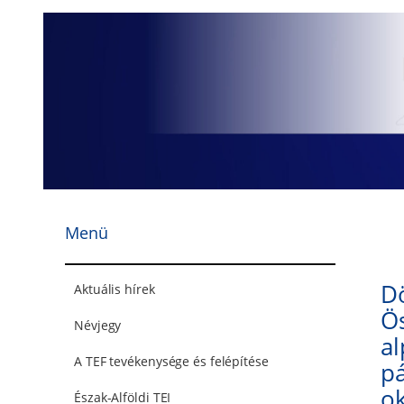
Ugrás
a
tartalomhoz
Menü
Dö
Aktuális hírek
Ös
Névjegy
al
A TEF tevékenysége és felépítése
pá
ok
Észak-Alföldi TEI