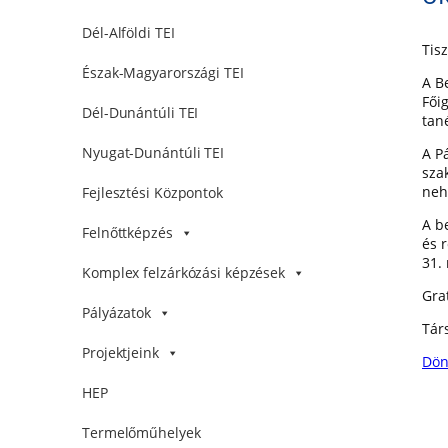
Dél-Alföldi TEI
Tisz
Észak-Magyarországi TEI
A B
Fői
Dél-Dunántúli TEI
tan
Nyugat-Dunántúli TEI
A P
sza
neh
Fejlesztési Központok
A b
Felnőttképzés
és 
31.
Komplex felzárkózási képzések
Gra
Pályázatok
Tár
Projektjeink
Dönt
HEP
Termelőműhelyek