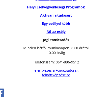
Helyi Esélyegyenlőségi Programok
Aktívan a tudásért
Egy eséllyel több
Nő az esély
Jogi tanácsadás
Minden hétfői munkanapon: 8.00 órától
10.00 óráig
Telefonszám: 06/1-896-9512
Jelentkezés a Főigazgatóság
felnőttképzéseire