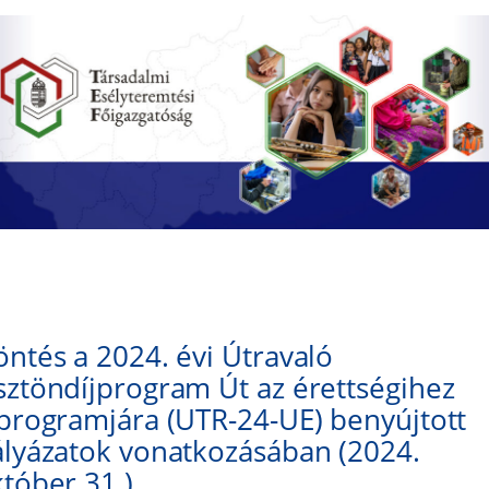
ntés a 2024. évi Útravaló
ztöndíjprogram Út az érettségihez
programjára (UTR-24-UE) benyújtott
lyázatok vonatkozásában (2024.
tóber 31.)