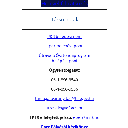
Hírlevél feliratkozás
Társoldalak
PKR belépési pont
Eper belépési pont
Útravaló Ösztöndíjprogram
belépési pont
Ügyfélszolgálat:
06-1-896-9540
06-1-896-9536
tamogatasiranyitas@tef.gov.hu
utravalo@tef.gov.hu
EPER elfelejtett jelszó:
eper@nktk.hu
Eper Pályázói kézikönyv