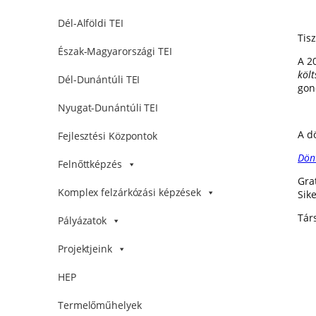
Dél-Alföldi TEI
Tisz
Észak-Magyarországi TEI
A 2
költ
Dél-Dunántúli TEI
gon
Nyugat-Dunántúli TEI
A dö
Fejlesztési Központok
Dönt
Felnőttképzés
Gra
Komplex felzárkózási képzések
Sik
Tár
Pályázatok
Projektjeink
HEP
Termelőműhelyek