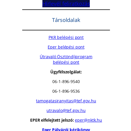
Hírlevél feliratkozás
Társoldalak
PKR belépési pont
Eper belépési pont
Útravaló Ösztöndíjprogram
belépési pont
Ügyfélszolgálat:
06-1-896-9540
06-1-896-9536
tamogatasiranyitas@tef.gov.hu
utravalo@tef.gov.hu
EPER elfelejtett jelszó:
eper@nktk.hu
Eper Pályázói kézikönyv