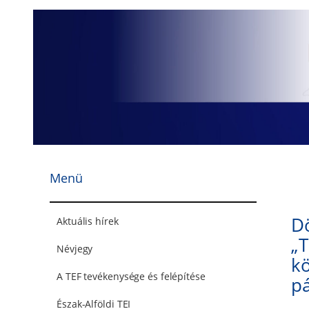
Ugrás
a
tartalomhoz
Menü
Dö
Aktuális hírek
„T
Névjegy
kö
A TEF tevékenysége és felépítése
p
Észak-Alföldi TEI