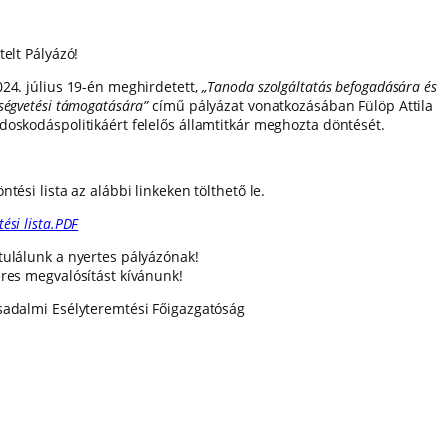
telt Pályázó!
024. július 19-én meghirdetett,
„Tanoda szolgáltatás befogadására és
ségvetési támogatására”
című pályázat vonatkozásában Fülöp Attila
doskodáspolitikáért felelős államtitkár meghozta döntését.
ntési lista az alábbi linkeken tölthető le.
ési lista.PDF
tulálunk a nyertes pályázónak!
eres megvalósítást kívánunk!
sadalmi Esélyteremtési Főigazgatóság