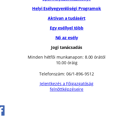
Helyi Esélyegyenlőségi Programok
Aktívan a tudásért
Egy eséllyel több
Nő az esély
Jogi tanácsadás
Minden hétfői munkanapon: 8.00 órától
10.00 óráig
Telefonszám: 06/1-896-9512
Jelentkezés a Főigazgatóság
felnőttképzéseire