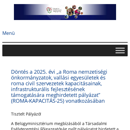
Ugrás
a
tartalomhoz
Menü
Döntés a 2025. évi „a Roma nemzetiségi
önkormányzatok, vallási egyesületek és
roma civil szervezetek kapacitásainak,
infrastrukturális fejlesztésének
támogatására meghirdetett pályázat”
(ROMA-KAPACITÁS-25) vonatkozásában
Tisztelt Pályázó!
A Belügyminisztérium megbízásából a Társadalmi
Esélyteremtési Főigazgatóság nyílt pályázatot hirdetett a