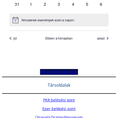
Hírlevél feliratkozás
Társoldalak
PKR belépési pont
Eper belépési pont
Útravaló Ösztöndíjprogram