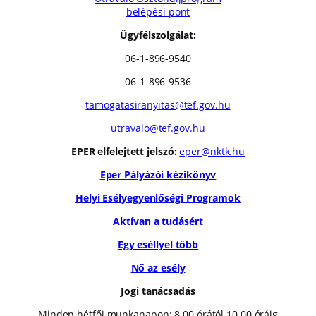
belépési pont
Ügyfélszolgálat:
06-1-896-9540
06-1-896-9536
tamogatasiranyitas@tef.gov.hu
utravalo@tef.gov.hu
EPER elfelejtett jelszó:
eper@nktk.hu
Eper Pályázói kézikönyv
Helyi Esélyegyenlőségi Programok
Aktívan a tudásért
Egy eséllyel több
Nő az esély
Jogi tanácsadás
Minden hétfői munkanapon: 8.00 órától 10.00 óráig