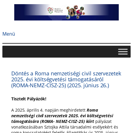
Ugrás
a
tartalomhoz
Menü
Döntés a Roma nemzetiségi civil szervezetek
2025. évi költségvetési támogatásáról
(ROMA-NEMZ-CISZ-25) (2025. június 26.)
Tisztelt Pályázók!
A 2025. április 4. napján meghirdetett
Roma
nemzetiségi civil szervezetek 2025. évi költségvetési
támogatására (ROMA- NEMZ-CISZ-25) kiírt
pályázat
vonatkozásában Sztojka Attila társadalmi esélyekért és
roma kapcsolatokért felelős államtitkár úr 2025. június