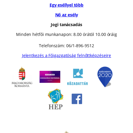
Egy eséllyel több
Nő az esély
Jogi tanácsadás
Minden hétfői munkanapon: 8.00 órától 10.00 óráig
Telefonszám: 06/1-896-9512
Jelentkezés a Főigazgatóság felnőttképzéseire