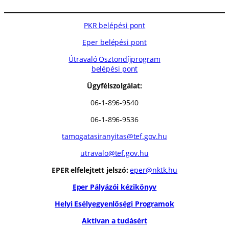
PKR belépési pont
Eper belépési pont
Útravaló Ösztöndíjprogram
belépési pont
Ügyfélszolgálat:
06-1-896-9540
06-1-896-9536
tamogatasiranyitas@tef.gov.hu
utravalo@tef.gov.hu
EPER elfelejtett jelszó:
eper@nktk.hu
Eper Pályázói kézikönyv
Helyi Esélyegyenlőségi Programok
Aktívan a tudásért