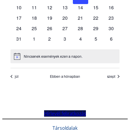
Hírlevél feliratkozás
Társoldalak