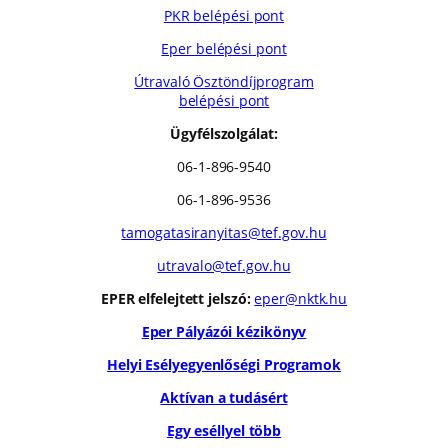
PKR belépési pont
Eper belépési pont
Útravaló Ösztöndíjprogram
belépési pont
Ügyfélszolgálat:
06-1-896-9540
06-1-896-9536
tamogatasiranyitas@tef.gov.hu
utravalo@tef.gov.hu
EPER elfelejtett jelszó:
eper@nktk.hu
Eper Pályázói kézikönyv
Helyi Esélyegyenlőségi Programok
Aktívan a tudásért
Egy eséllyel több