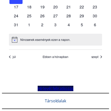
Hírlevél feliratkozás
Társoldalak