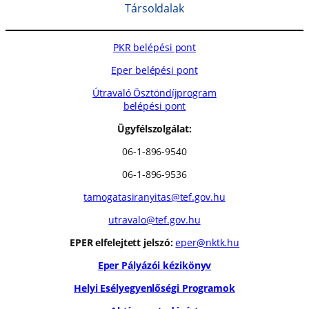
Társoldalak
PKR belépési pont
Eper belépési pont
Útravaló Ösztöndíjprogram
belépési pont
Ügyfélszolgálat:
06-1-896-9540
06-1-896-9536
tamogatasiranyitas@tef.gov.hu
utravalo@tef.gov.hu
EPER elfelejtett jelszó:
eper@nktk.hu
Eper Pályázói kézikönyv
Helyi Esélyegyenlőségi Programok