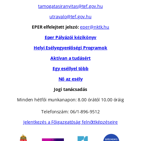
tamogatasiranyitas@tef.gov.hu
utravalo@tef.gov.hu
EPER elfelejtett jelszó:
eper@nktk.hu
Eper Pályázói kézikönyv
Helyi Esélyegyenlőségi Programok
Aktívan a tudásért
Egy eséllyel több
Nő az esély
Jogi tanácsadás
Minden hétfői munkanapon: 8.00 órától 10.00 óráig
Telefonszám: 06/1-896-9512
Jelentkezés a Főigazgatóság felnőttképzéseire