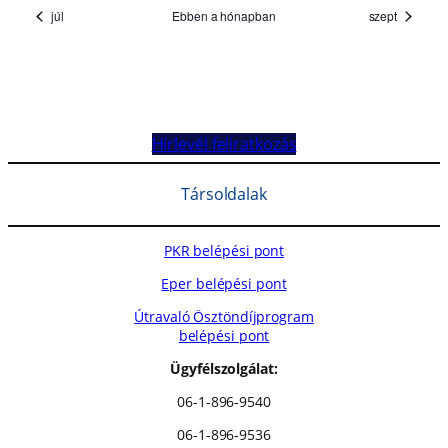
Hírlevél feliratkozás
Társoldalak
PKR belépési pont
Eper belépési pont
Útravaló Ösztöndíjprogram
belépési pont
Ügyfélszolgálat:
06-1-896-9540
06-1-896-9536