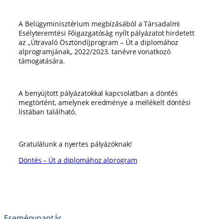
A Belügyminisztérium megbízásából a Társadalmi
Esélyteremtési Főigazgatóság nyílt pályázatot hirdetett
az „Útravaló Ösztöndíjprogram – Út a diplomához
alprogramjának„ 2022/2023. tanévre vonatkozó
támogatására.
A benyújtott pályázatokkal kapcsolatban a döntés
megtörtént, amelynek eredménye a mellékelt döntési
listában található.
Gratulálunk a nyertes pályázóknak!
Döntés – Út a diplomához alprogram
Eseménynaptár