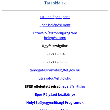
Társoldalak
PKR belépési pont
Eper belépési pont
Útravaló Ösztöndíjprogram
belépési pont
Ügyfélszolgálat:
06-1-896-9540
06-1-896-9536
tamogatasiranyitas@tef.gov.hu
utravalo@tef.gov.hu
EPER elfelejtett jelszó:
eper@nktk.hu
Eper Pályázói kézikönyv
Helyi Esélyegyenlőségi Programok