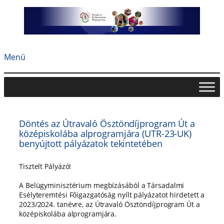
Ugrás
a
tartalomhoz
Menü
Döntés az Útravaló Ösztöndíjprogram Út a
középiskolába alprogramjára (UTR-23-UK)
benyújtott pályázatok tekintetében
Tisztelt Pályázó!
A Belügyminisztérium megbízásából a Társadalmi
Esélyteremtési Főigazgatóság nyílt pályázatot hirdetett a
2023/2024. tanévre, az Útravaló Ösztöndíjprogram Út a
középiskolába alprogramjára.