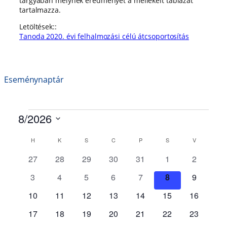
tárgyában melynek eredményét a mellékelt táblázat
tartalmazza.
Letöltések:
:
Tanoda 2020. évi felhalmozási célú átcsoportosítás
Eseménynaptár