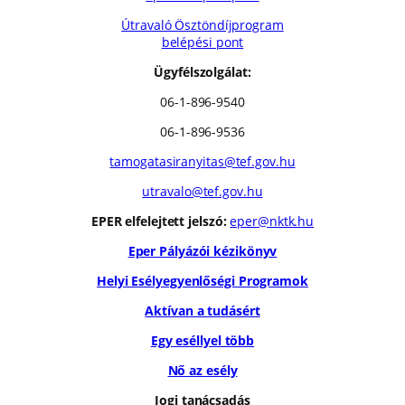
Útravaló Ösztöndíjprogram
belépési pont
Ügyfélszolgálat:
06-1-896-9540
06-1-896-9536
tamogatasiranyitas@tef.gov.hu
utravalo@tef.gov.hu
EPER elfelejtett jelszó:
eper@nktk.hu
Eper Pályázói kézikönyv
Helyi Esélyegyenlőségi Programok
Aktívan a tudásért
Egy eséllyel több
Nő az esély
Jogi tanácsadás