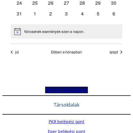
Hírlevél feliratkozás
Társoldalak
PKR belépési pont
Eper belépési pont