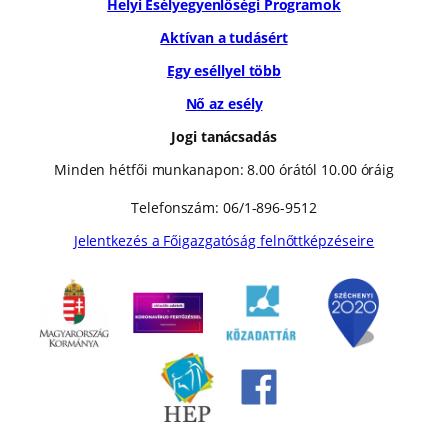
Helyi Esélyegyenlőségi Programok
Aktívan a tudásért
Egy eséllyel több
Nő az esély
Jogi tanácsadás
Minden hétfői munkanapon: 8.00 órától 10.00 óráig
Telefonszám: 06/1-896-9512
Jelentkezés a Főigazgatóság felnőttképzéseire