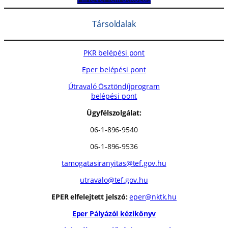
Társoldalak
PKR belépési pont
Eper belépési pont
Útravaló Ösztöndíjprogram
belépési pont
Ügyfélszolgálat:
06-1-896-9540
06-1-896-9536
tamogatasiranyitas@tef.gov.hu
utravalo@tef.gov.hu
EPER elfelejtett jelszó:
eper@nktk.hu
Eper Pályázói kézikönyv