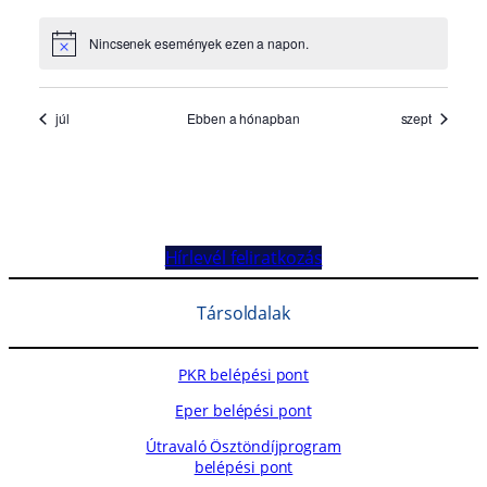
Hírlevél feliratkozás
Társoldalak
PKR belépési pont
Eper belépési pont
Útravaló Ösztöndíjprogram
belépési pont