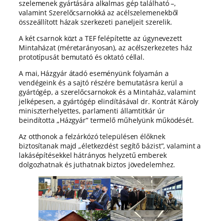
szelemenek gyártására alkalmas gép található –,
valamint Szerelőcsarnokká az acélszelemenekből
összeállított házak szerkezeti paneljeit szerelik.
A két csarnok közt a TEF felépítette az úgynevezett
Mintaházat (méretarányosan), az acélszerkezetes ház
prototípusát bemutató és oktató céllal.
A mai, Házgyár átadó eseményünk folyamán a
vendégeink és a sajtó részére bemutatásra kerül a
gyártógép, a szerelőcsarnokok és a Mintaház, valamint
jelképesen, a gyártógép elindításával dr. Kontrát Károly
miniszterhelyettes, parlamenti államtitkár úr
beindította „Házgyár” termelő műhelyünk működését.
Az otthonok a felzárkózó településen élőknek
biztosítanak majd „életkezdést segítő bázist”, valamint a
lakásépítésekkel hátrányos helyzetű emberek
dolgozhatnak és juthatnak biztos jövedelemhez.