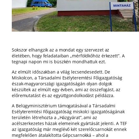
Sokszor elhangzik az a mondat egy szervezet az
életében, hogy feladataiban „mérföldkőhöz érkezett”. A
tegnapi napon mi is büszkén mondhattuk ezt.
Az elmúlt időszakban a világ lecsendesedett. De
Miskolcon, a Társadalmi Esélyteremtési Főigazgatóság
észak-magyarországi igazgatóságán olyan dolgok
készültek az elmúlt egy évben, ami az összefogást, az
előremutatást és az együttgondolkodást példázza.
A Belügyminisztérium támogatásával a Társadalmi
Esélyteremtési Főigazgatóság miskolci igazgatóságának
területén létrehozta a „Házgyárat”, ami az
acélszerkezetes házak elemeinek gyártását jelenti. A TEF
az igazgatóság már meglévő két szerelőcsarnokát ennek
megfelelően átalakította Gépcsarnokká – ahol a