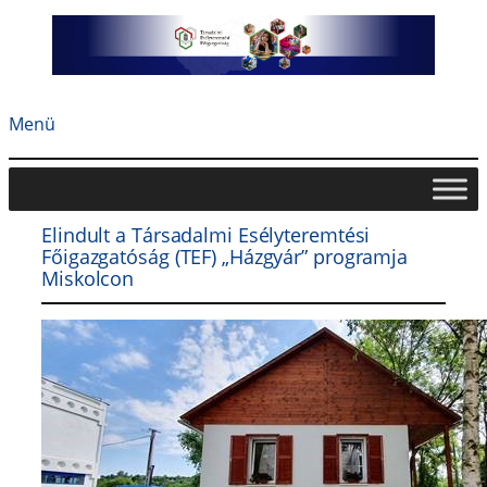
Ugrás
a
tartalomhoz
Menü
Elindult a Társadalmi Esélyteremtési
Főigazgatóság (TEF) „Házgyár” programja
Miskolcon