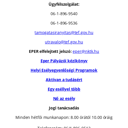
Ügyfélszolgálat:
06-1-896-9540
06-1-896-9536
tamogatasiranyitas@tef.gov.hu
utravalo@tef.gov.hu
EPER elfelejtett jelszó:
eper@nktk.hu
Eper Pályázói kézikönyv
Helyi Esélyegyenlőségi Programok
Aktívan a tudásért
Egy eséllyel több
Nő az esély
Jogi tanácsadás
Minden hétfői munkanapon: 8.00 órától 10.00 óráig