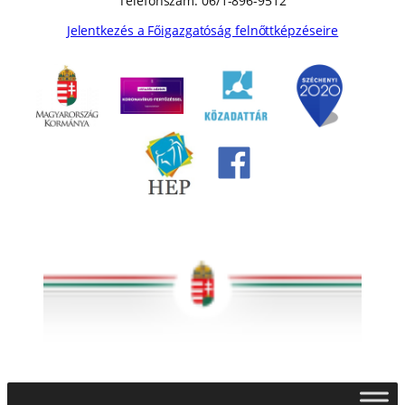
Telefonszám: 06/1-896-9512
Jelentkezés a Főigazgatóság felnőttképzéseire