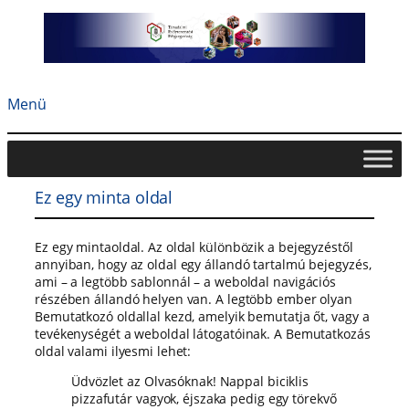
Ugrás
a
tartalomhoz
Menü
Ez egy minta oldal
Ez egy mintaoldal. Az oldal különbözik a bejegyzéstől
annyiban, hogy az oldal egy állandó tartalmú bejegyzés,
ami – a legtöbb sablonnál – a weboldal navigációs
részében állandó helyen van. A legtöbb ember olyan
Bemutatkozó oldallal kezd, amelyik bemutatja őt, vagy a
tevékenységét a weboldal látogatóinak. A Bemutatkozás
oldal valami ilyesmi lehet:
Üdvözlet az Olvasóknak! Nappal biciklis
pizzafutár vagyok, éjszaka pedig egy törekvő