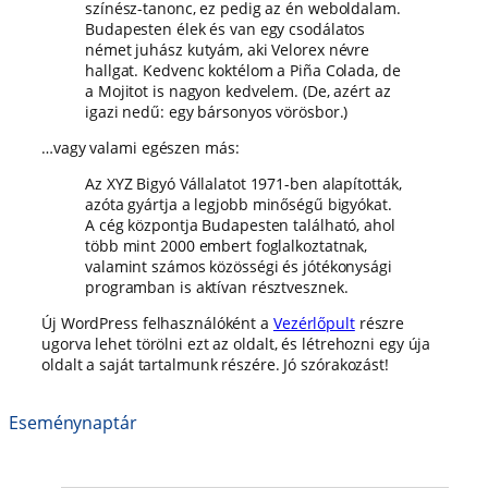
színész-tanonc, ez pedig az én weboldalam.
Budapesten élek és van egy csodálatos
német juhász kutyám, aki Velorex névre
hallgat. Kedvenc koktélom a Piña Colada, de
a Mojitot is nagyon kedvelem. (De, azért az
igazi nedű: egy bársonyos vörösbor.)
…vagy valami egészen más:
Az XYZ Bigyó Vállalatot 1971-ben alapították,
azóta gyártja a legjobb minőségű bigyókat.
A cég központja Budapesten található, ahol
több mint 2000 embert foglalkoztatnak,
valamint számos közösségi és jótékonysági
programban is aktívan résztvesznek.
Új WordPress felhasználóként a
Vezérlőpult
részre
ugorva lehet törölni ezt az oldalt, és létrehozni egy úja
oldalt a saját tartalmunk részére. Jó szórakozást!
Eseménynaptár