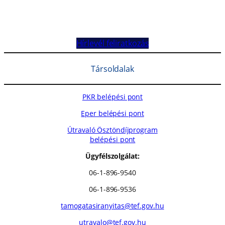
Hírlevél feliratkozás
Társoldalak
PKR belépési pont
Eper belépési pont
Útravaló Ösztöndíjprogram
belépési pont
Ügyfélszolgálat:
06-1-896-9540
06-1-896-9536
tamogatasiranyitas@tef.gov.hu
utravalo@tef.gov.hu