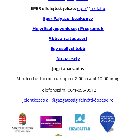
EPER elfelejtett jelszó:
eper@nktk.hu
Eper Pályázói kézikönyv
Helyi Esélyegyenlőségi Programok
Aktívan a tudásért
Egy eséllyel több
Nő az esély
Jogi tanácsadás
Minden hétfői munkanapon: 8.00 órától 10.00 óráig
Telefonszám: 06/1-896-9512
Jelentkezés a Főigazgatóság felnőttképzéseire