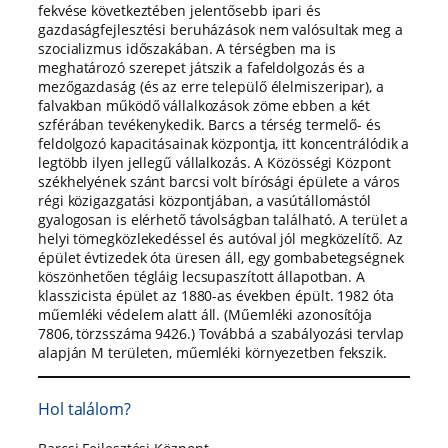
fekvése következtében jelentősebb ipari és
gazdaságfejlesztési beruházások nem valósultak meg a
szocializmus időszakában. A térségben ma is
meghatározó szerepet játszik a fafeldolgozás és a
mezőgazdaság (és az erre települő élelmiszeripar), a
falvakban működő vállalkozások zöme ebben a két
szférában tevékenykedik. Barcs a térség termelő- és
feldolgozó kapacitásainak központja, itt koncentrálódik a
legtöbb ilyen jellegű vállalkozás. A Közösségi Központ
székhelyének szánt barcsi volt bírósági épülete a város
régi közigazgatási központjában, a vasútállomástól
gyalogosan is elérhető távolságban található. A terület a
helyi tömegközlekedéssel és autóval jól megközelítő. Az
épület évtizedek óta üresen áll, egy gombabetegségnek
köszönhetően tégláig lecsupaszított állapotban. A
klasszicista épület az 1880-as években épült. 1982 óta
műemléki védelem alatt áll. (Műemléki azonosítója
7806, törzsszáma 9426.) Továbbá a szabályozási tervlap
alapján M területen, műemléki környezetben fekszik.
Hol találom?