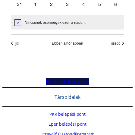
Hírlevél feliratkozás
Társoldalak
PKR belépési pont
Eper belépési pont
Útravaló Ösztöndíjprogram