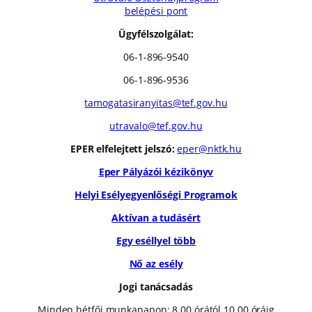
belépési pont
Ügyfélszolgálat:
06-1-896-9540
06-1-896-9536
tamogatasiranyitas@tef.gov.hu
utravalo@tef.gov.hu
EPER elfelejtett jelszó:
eper@nktk.hu
Eper Pályázói kézikönyv
Helyi Esélyegyenlőségi Programok
Aktívan a tudásért
Egy eséllyel több
Nő az esély
Jogi tanácsadás
Minden hétfői munkanapon: 8.00 órától 10.00 óráig