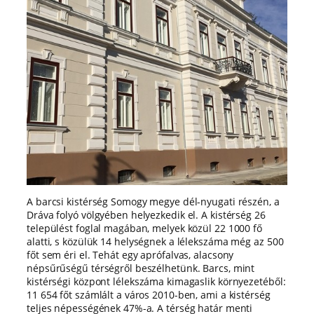
A barcsi kistérség Somogy megye dél-nyugati részén, a
Dráva folyó völgyében helyezkedik el. A kistérség 26
települést foglal magában, melyek közül 22 1000 fő
alatti, s közülük 14 helységnek a lélekszáma még az 500
főt sem éri el. Tehát egy aprófalvas, alacsony
népsűrűségű térségről beszélhetünk. Barcs, mint
kistérségi központ lélekszáma kimagaslik környezetéből:
11 654 főt számlált a város 2010-ben, ami a kistérség
teljes népességének 47%-a. A térség határ menti