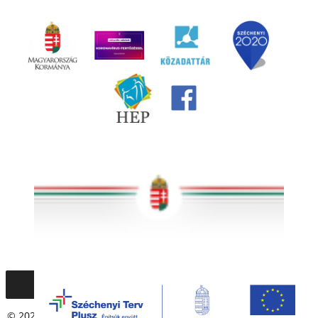
© 2020 – 2021 Társadalmi Esélyteremtési Főigazgatóság. Minden