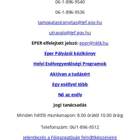
06-1-896-9540
06-1-896-9536
tamogatasiranyitas@tef.gov.hu
utravalo@tef.gov.hu
EPER elfelejtett jelszó:
eper@nktk.hu
Eper Pályázói kézikönyv
Helyi Esélyegyenlőségi Programok
Aktívan a tudásért
Egy eséllyel több
Nő az esély
Jogi tanácsadás
Minden hétfői munkanapon: 8.00 órától 10.00 óráig
Telefonszám: 06/1-896-9512
Jelentkezés a Főigazgatóság felnőttképzéseire