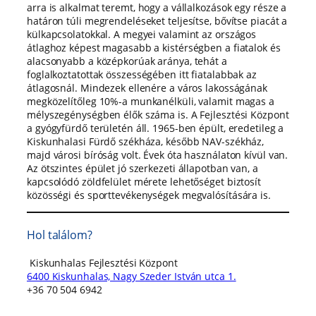
arra is alkalmat teremt, hogy a vállalkozások egy része a
határon túli megrendeléseket teljesítse, bővítse piacát a
külkapcsolatokkal. A megyei valamint az országos
átlaghoz képest magasabb a kistérségben a fiatalok és
alacsonyabb a középkorúak aránya, tehát a
foglalkoztatottak összességében itt fiatalabbak az
átlagosnál. Mindezek ellenére a város lakosságának
megközelítőleg 10%-a munkanélküli, valamit magas a
mélyszegénységben élők száma is. A Fejlesztési Központ
a gyógyfürdő területén áll. 1965-ben épült, eredetileg a
Kiskunhalasi Fürdő székháza, később NAV-székház,
majd városi bíróság volt. Évek óta használaton kívül van.
Az ötszintes épület jó szerkezeti állapotban van, a
kapcsolódó zöldfelület mérete lehetőséget biztosít
közösségi és sporttevékenységek megvalósítására is.
Hol találom?
Kiskunhalas Fejlesztési Központ
6400 Kiskunhalas, Nagy Szeder István utca 1.
+36 70 504 6942