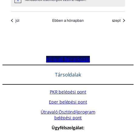
Hírlevél feliratkozás
Társoldalak
PKR belépési pont
Eper belépési pont
Útravaló Ösztöndíjprogram
belépési pont
Ügyfélszolgálat: