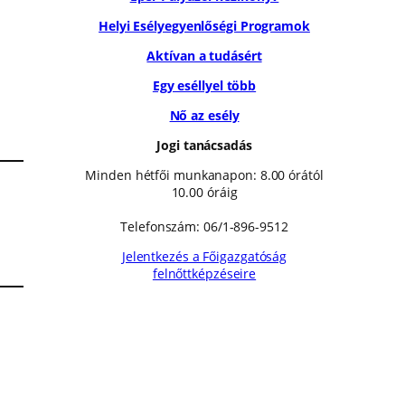
Helyi Esélyegyenlőségi Programok
Aktívan a tudásért
Egy eséllyel több
Nő az esély
Jogi tanácsadás
Minden hétfői munkanapon: 8.00 órától
10.00 óráig
Telefonszám: 06/1-896-9512
Jelentkezés a Főigazgatóság
felnőttképzéseire