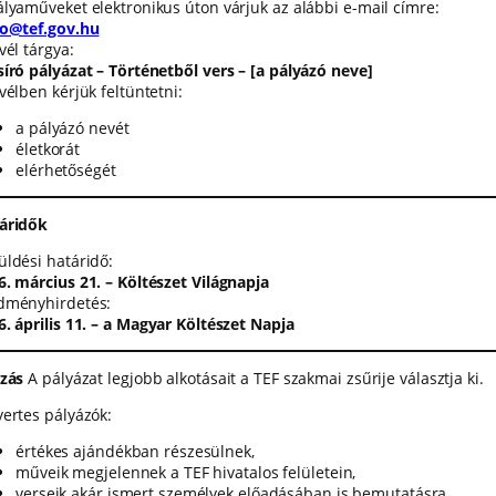
ályaműveket elektronikus úton várjuk az alábbi e-mail címre:
to@tef.gov.hu
vél tárgya:
síró pályázat – Történetből vers – [a pályázó neve]
vélben kérjük feltüntetni:
a pályázó nevét
életkorát
elérhetőségét
áridők
üldési határidő:
6. március 21. – Költészet Világnapja
dményhirdetés:
6. április 11. – a Magyar Költészet Napja
azás
A pályázat legjobb alkotásait a TEF szakmai zsűrije választja ki.
yertes pályázók:
értékes ajándékban részesülnek,
műveik megjelennek a TEF hivatalos felületein,
verseik akár ismert személyek előadásában is bemutatásra