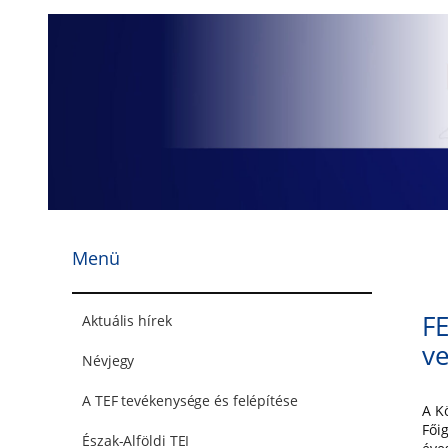
Ugrás
a
tartalomhoz
Menü
FE
Aktuális hírek
ve
Névjegy
A TEF tevékenysége és felépítése
A K
Fői
Észak-Alföldi TEI