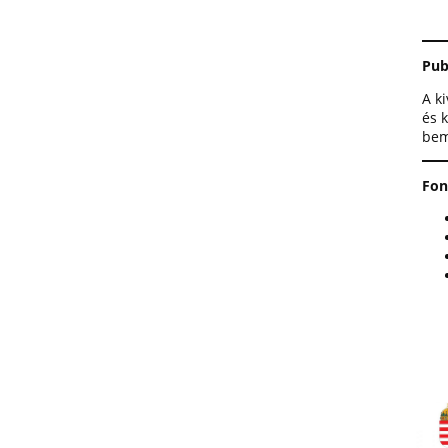
Pub
A k
és k
bem
Fon