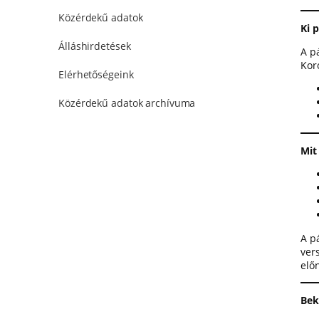
Közérdekű adatok
Ki 
Álláshirdetések
A p
Koro
Elérhetőségeink
Közérdekű adatok archívuma
Mit
A p
ver
elő
Bek