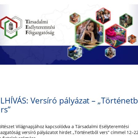
LHÍVÁS: Versíró pályázat – „Történetb
rs”
öltészet Világnapjához kapcsolódva a Társadalmi Esélyteremtési
gazgatóság versíró pályázatot hirdet „Történetből vers” címmel 12–2