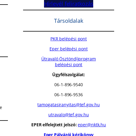
Hírlevél feliratkozás
Társoldalak
PKR belépési pont
Eper belépési pont
Útravaló Ösztöndíjprogram
belépési pont
Ügyfélszolgálat:
06-1-896-9540
06-1-896-9536
tamogatasiranyitas@tef.gov.hu
de
utravalo@tef.gov.hu
EPER elfelejtett jelszó:
eper@nktk.hu
Eper Pályázói kézikönyv