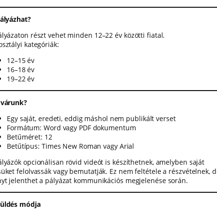
pályázhat?
ályázaton részt vehet minden 12–22 év közötti fiatal.
sztályi kategóriák:
12–15 év
16–18 év
19–22 év
 várunk?
Egy saját, eredeti, eddig máshol nem publikált verset
Formátum: Word vagy PDF dokumentum
Betűméret: 12
Betűtípus: Times New Roman vagy Arial
ályázók opcionálisan rövid videót is készíthetnek, amelyben saját
süket felolvassák vagy bemutatják. Ez nem feltétele a részvételnek, 
nyt jelenthet a pályázat kommunikációs megjelenése során.
üldés módja