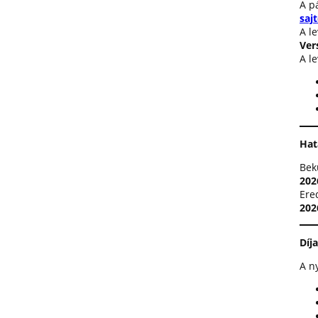
A p
saj
A le
Ver
A le
Hat
Bek
202
Ere
202
Díj
A n