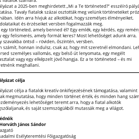
s fiatalok számára.
ályázat a 2025-ben meghirdetett „Mi a Te történeted?” esszéíró pály
tatása. Tavaly fiatalok százai osztották meg velünk történeteiket próz
mában. Idén arra hívjuk az alkotókat, hogy személyes élményeiket,
dolataikat és érzéseiket versben fogalmazzák meg.
 egy történeted, amely benned él? Egy emlék, egy kérdés, egy remén
y egy felismerés, amely formát keres? Most lehetőséget adunk arra,
y szavakba öntsd – röviden, őszintén, versben.
 számít, honnan indulsz, csak az, hogy mit szeretnél elmondani. Le
ersed személyes vallomás, egy belső út lenyomata, egy megélt
sztalat vagy egy elképzelt jövő hangja. Ez a te történeted – és mi
retnénk meghallani.
ályázat célja
ályázat célja a fiatalok kreatív önkifejezésének támogatása, valamint
ak megmutatása, hogy minden történet érték, és minden hang szám
ezdeményezés lehetőséget teremt arra, hogy a fiatal alkotók
szólaljanak, és saját szemszögükből mutassák meg a világot.
édnök
 Horváth János Sándor
gazgató
sadalmi Esélyteremtési Főigazgatóság