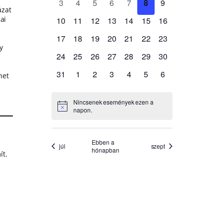
ázat
ai
y
het
ít.