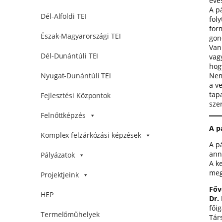
éve
A p
Dél-Alföldi TEI
foly
for
Észak-Magyarországi TEI
gon
Van
Dél-Dunántúli TEI
vag
hog
Nem
Nyugat-Dunántúli TEI
a v
tapa
Fejlesztési Központok
sze
Felnőttképzés
A p
Komplex felzárkózási képzések
A p
ann
Pályázatok
A k
meg
Projektjeink
Főv
HEP
Dr.
fői
Termelőműhelyek
Tár