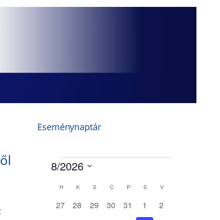
Eseménynaptár
ől
2