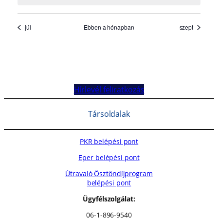
Hírlevél feliratkozás
Társoldalak
PKR belépési pont
Eper belépési pont
Útravaló Ösztöndíjprogram
belépési pont
Ügyfélszolgálat:
06-1-896-9540