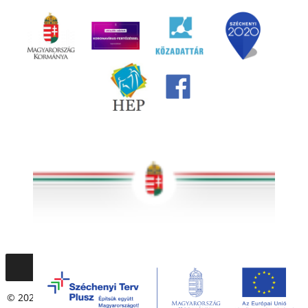
© 2020 – 2021 Társadalmi Esélyteremtési Főigazgatóság. Minden