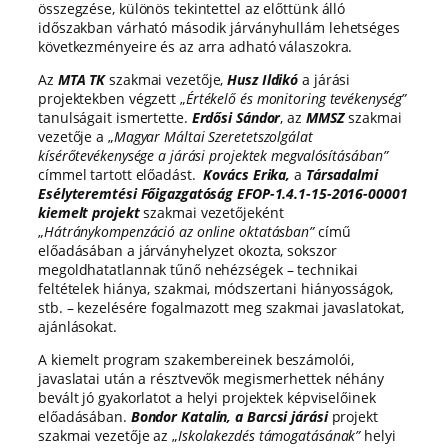
összegzése, különös tekintettel az előttünk álló
időszakban várható második járványhullám lehetséges
következményeire és az arra adható válaszokra.
Az
MTA TK
szakmai vezetője,
Husz Ildikó
a járási
projektekben végzett „
Értékelő és monitoring tevékenység”
tanulságait ismertette.
Erdősi Sándor
, az
MMSZ
szakmai
vezetője a „
Magyar Máltai Szeretetszolgálat
kísérőtevékenysége a járási projektek megvalósításában”
címmel tartott előadást.
Kovács Erika,
a
Társadalmi
Esélyteremtési Főigazgatóság EFOP-1.4.1-15-2016-00001
kiemelt projekt
szakmai vezetőjeként
„
Hátránykompenzáció az online oktatásban”
című
előadásában a járványhelyzet okozta, sokszor
megoldhatatlannak tűnő nehézségek – technikai
feltételek hiánya, szakmai, módszertani hiányosságok,
stb. – kezelésére fogalmazott meg szakmai javaslatokat,
ajánlásokat.
A kiemelt program szakembereinek beszámolói,
javaslatai után a résztvevők megismerhettek néhány
bevált jó gyakorlatot a helyi projektek képviselőinek
előadásában.
Bondor Katalin, a Barcsi járási
projekt
szakmai vezetője az „
Iskolakezdés támogatásának”
helyi