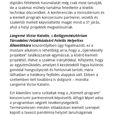
digitális feltételek használatát még csak most tanulják,
de a szakmai műhely tartalma feledtette a kisebb
technikai döccenőket. A konferencián a minisztérium és
a kiemelt program konzorciumi partnerei, vezetői és
szakértői mellett képviseltette magát mind a 31 járás,
ahol a helyi projektek megvalósulnak.
Langerné Victor Katalin,
a
Belügyminisztérium
Társadalmi Felzárkózásért Felelős Helyettes
Államtitkára
köszöntőjében úgy fogalmazott, ez a
mostani alkalom is lehetőség arra, hogy a „Gyerekesély
projektek” találkozzanak egymással, a kísérő kiemelt
projekttel, illetve a szakmai irányítókkal. Kifejtette, hogy
az együttműködés, amelyet ő kezdetektől fogva különös
gonddal hangsúlyozott és fontosnak tartott, mára
láthatóan a hatékony fejlődés alapjává vált. Ebben a
szellemben kell továbbra is dolgozni – mondta
Langerné Victor Katalin.
Ezt követően sorra szólaltak meg a „Kiemelt program”
konzorciumi partnereinek képviselői, átfogó képet adva
a programban végzett tevékenységeikről.
Természetesen minden előadásban kiemelt szerepet
kapott a tavaszi pandémia helyzet tanulságainak