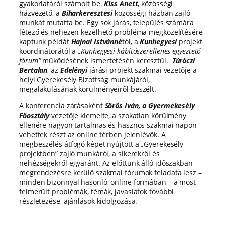
gyakorlatáról számolt be.
Kiss Anett
, közösségi
házvezető, a
Biharkeresztesi
közösségi házban zajló
munkát mutatta be. Egy sok járás, település számára
létező és nehezen kezelhető probléma megközelítésére
kaptunk példát
Hajnal Istvánné
tól, a
Kunhegyesi
projekt
koordinátorától a „
Kunhegyesi kábítószerellenes egyeztető
fórum”
működésének ismertetésén keresztül.
Túróczi
Bertalan
, az
Edelényi
járási projekt szakmai vezetője a
helyi Gyerekesély Bizottság munkájáról,
megalakulásának körülményeiről beszélt.
A konferencia zárásaként
Sörös Iván, a Gyermekesély
Főosztály
vezetője kiemelte, a szokatlan körülmény
ellenére nagyon tartalmas és hasznos szakmai napon
vehettek részt az online térben jelenlévők. A
megbeszélés átfogó képet nyújtott a „Gyerekesély
projektben” zajló munkáról, a sikerekről és
nehézségekről egyaránt. Az előttünk álló időszakban
megrendezésre kerülő szakmai fórumok feladata lesz –
minden bizonnyal hasonló, online formában – a most
felmerült problémák, témák, javaslatok további
részletezése, ajánlások kidolgozása.