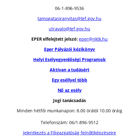
06-1-896-9536
tamogatasiranyitas@tef.gov.hu
utravalo@tef.gov.hu
EPER elfelejtett jelszó:
eper@nktk.hu
Eper Pályázói kézikönyv
Helyi Esélyegyenlőségi Programok
Aktívan a tudásért
Egy eséllyel több
Nő az esély
Jogi tanácsadás
Minden hétfői munkanapon: 8.00 órától 10.00 óráig
Telefonszám: 06/1-896-9512
Jelentkezés a Főigazgatóság felnőttképzéseire