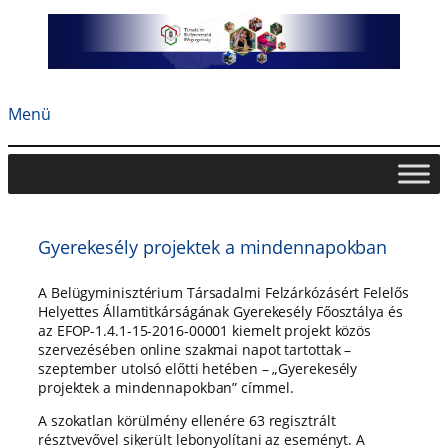
Ugrás
a
tartalomhoz
Menü
Gyerekesély projektek a mindennapokban
A Belügyminisztérium Társadalmi Felzárkózásért Felelős
Helyettes Államtitkárságának Gyerekesély Főosztálya és
az EFOP-1.4.1-15-2016-00001 kiemelt projekt közös
szervezésében online szakmai napot tartottak –
szeptember utolsó előtti hetében – „Gyerekesély
projektek a mindennapokban” címmel.
A szokatlan körülmény ellenére 63 regisztrált
résztvevővel sikerült lebonyolítani az eseményt. A