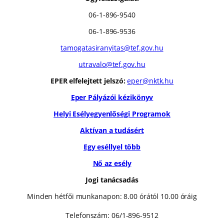
06-1-896-9540
06-1-896-9536
tamogatasiranyitas@tef.gov.hu
utravalo@tef.gov.hu
EPER elfelejtett jelszó:
eper@nktk.hu
Eper Pályázói kézikönyv
Helyi Esélyegyenlőségi Programok
Aktívan a tudásért
Egy eséllyel több
Nő az esély
Jogi tanácsadás
Minden hétfői munkanapon: 8.00 órától 10.00 óráig
Telefonszám: 06/1-896-9512