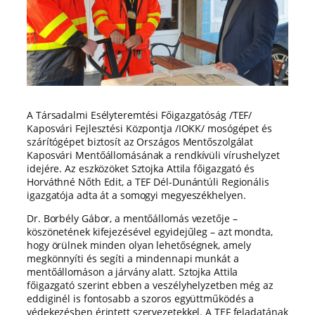
A Társadalmi Esélyteremtési Főigazgatóság /TEF/
Kaposvári Fejlesztési Központja /IOKK/ mosógépet és
szárítógépet biztosít az Országos Mentőszolgálat
Kaposvári Mentőállomásának a rendkívüli vírushelyzet
idejére. Az eszközöket Sztojka Attila főigazgató és
Horváthné Nőth Edit, a TEF Dél-Dunántúli Regionális
igazgatója adta át a somogyi megyeszékhelyen.
Dr. Borbély Gábor, a mentőállomás vezetője –
köszönetének kifejezésével egyidejűleg – azt mondta,
hogy örülnek minden olyan lehetőségnek, amely
megkönnyíti és segíti a mindennapi munkát a
mentőállomáson a járvány alatt. Sztojka Attila
főigazgató szerint ebben a veszélyhelyzetben még az
eddiginél is fontosabb a szoros együttműködés a
védekezésben érintett szervezetekkel. A TEF feladatának