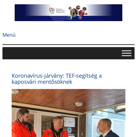
Ugrás
a
tartalomhoz
Menü
Koronavírus-járvány: TEF-segítség a
kaposvári mentősöknek