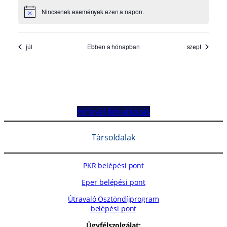
Hírlevél feliratkozás
Társoldalak
PKR belépési pont
Eper belépési pont
Útravaló Ösztöndíjprogram
belépési pont
Ügyfélszolgálat: