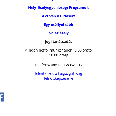
Helyi Esélyegyenlőségi Programok
Aktívan a tudásért
Egy eséllyel több
Nő az esély
Jogi tanácsadás
Minden hétfői munkanapon: 8.00 órától
10.00 óráig
Telefonszám: 06/1-896-9512
Jelentkezés a Főigazgatóság
felnőttképzéseire