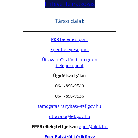
Hírlevél feliratkozás
Társoldalak
PKR belépési pont
Eper belépési pont
Útravaló Ösztöndíjprogram
belépési pont
Ügyfélszolgálat:
06-1-896-9540
06-1-896-9536
tamogatasiranyitas@tef.gov.hu
utravalo@tef.gov.hu
EPER elfelejtett jelszó:
eper@nktk.hu
Eper Pályázói kézikönyv