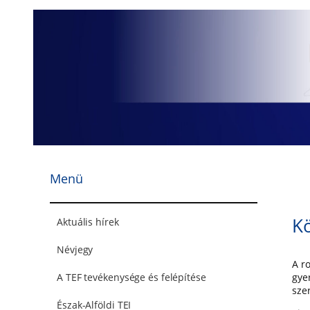
Ugrás
a
tartalomhoz
Menü
K
Aktuális hírek
Névjegy
A r
gye
A TEF tevékenysége és felépítése
sze
Észak-Alföldi TEI