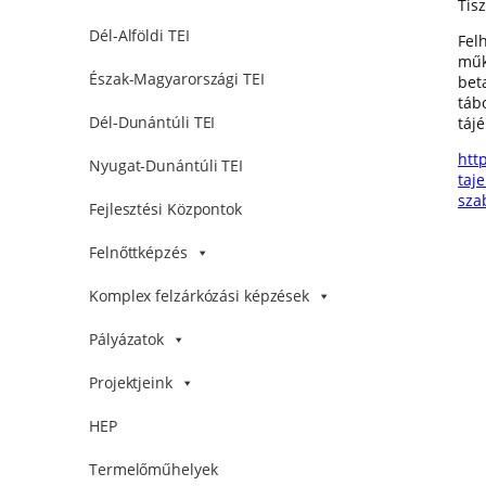
Tis
Dél-Alföldi TEI
Fel
műk
Észak-Magyarországi TEI
bet
táb
Dél-Dunántúli TEI
tájé
htt
Nyugat-Dunántúli TEI
taj
sza
Fejlesztési Központok
Felnőttképzés
Komplex felzárkózási képzések
Pályázatok
Projektjeink
HEP
Termelőműhelyek