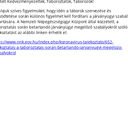
ztelt Kedvezményezettek, Táboroztatók, Táborozók!
hívjuk szíves figyelmüket, hogy idén a táborok szervezése és
ödtetése során különös figyelmet kell fordítani a járványügyi szabá
artására. A Nemzeti Népegészségügyi Központ által közzétett, a
oroztatás során betartandó járványügyi megelőző szabályokról szóló
koztatást az alábbi linken érhetik el:
ps://www.nnk.gov.hu/index.php/koronavirus-tajekoztato/652-
ekoztatas-a-taboroztatas-soran-betartando-jarvanyugyi-megelozo-
balyokrol