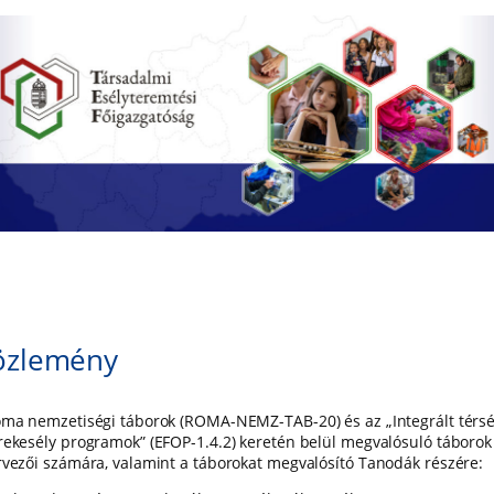
özlemény
oma nemzetiségi táborok (ROMA-NEMZ-TAB-20) és az „Integrált térsé
rekesély programok” (EFOP-1.4.2) keretén belül megvalósuló táborok
rvezői számára, valamint a táborokat megvalósító Tanodák részére: