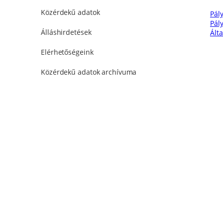
Közérdekű adatok
Pály
Pál
Álláshirdetések
Ált
Elérhetőségeink
Közérdekű adatok archívuma