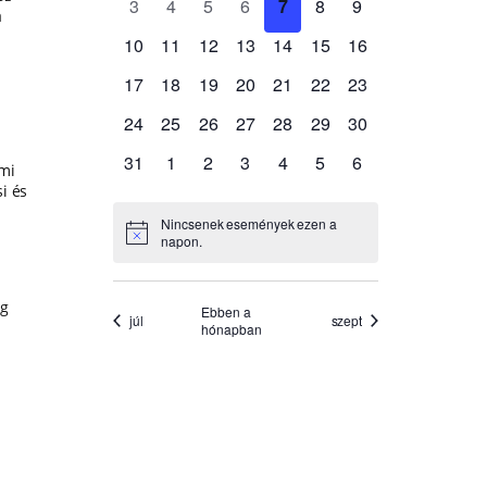
a
mi
i és
ág