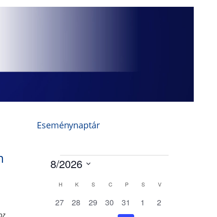
Eseménynaptár
m
oz