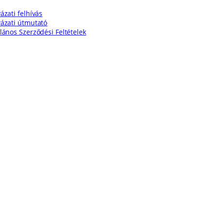
ázati felhívás
yázati útmutató
alános Szerződési Feltételek