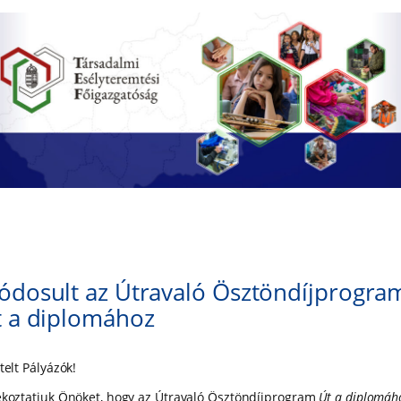
ódosult az Útravaló Ösztöndíjprogra
t a diplomához
telt Pályázók!
ékoztatjuk Önöket, hogy az Útravaló Ösztöndíjprogram
Út a diplomáh