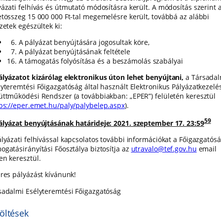
yázati felhívás és útmutató módosításra került. A módosítás szerint 
etösszeg 15 000 000 Ft-tal megemelésre került, továbbá az alábbi
zetek egészültek ki:
6. A pályázat benyújtására jogosultak köre,
7. A pályázat benyújtásának feltétele
16. A támogatás folyósítása és a beszámolás szabályai
ályázatot kizárólag elektronikus úton lehet benyújtani,
a Társadal
lyteremtési Főigazgatóság által használt Elektronikus Pályázatkezelés
üttműködési Rendszer (a továbbiakban: „EPER”) felületén keresztül
ps://eper.emet.hu/paly/palybelep.aspx
).
59
ályázat benyújtásának határideje: 2021. szeptember 17. 23:59
ályázati felhívással kapcsolatos további információkat a Főigazgatós
ogatásirányítási Főosztálya biztosítja az
utravalo@tef.gov.hu
email
en keresztül.
eres pályázást kívánunk!
sadalmi Esélyteremtési Főigazgatóság
öltések