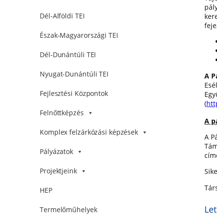
pál
Dél-Alföldi TEI
ker
feje
Észak-Magyarországi TEI
Dél-Dunántúli TEI
Nyugat-Dunántúli TEI
A P
Esé
Fejlesztési Központok
Egy
(
htt
Felnőttképzés
A p
Komplex felzárkózási képzések
A P
Tám
Pályázatok
cím
Projektjeink
Sik
Tár
HEP
Let
Termelőműhelyek