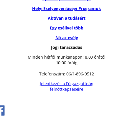
Helyi Esélyegyenlőségi Programok
Aktívan a tudásért
Egy eséllyel több
Nő az esély
Jogi tanácsadás
Minden hétfői munkanapon: 8.00 órától
10.00 óráig
Telefonszám: 06/1-896-9512
Jelentkezés a Főigazgatóság
felnőttképzéseire