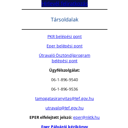
Hírlevél feliratkozás
Társoldalak
PKR belépési pont
Eper belépési pont
Útravaló Ösztöndíjprogram
belépési pont
Ügyfélszolgálat:
06-1-896-9540
06-1-896-9536
tamogatasiranyitas@tef.gov.hu
utravalo@tef.gov.hu
EPER elfelejtett jelszó:
eper@nktk.hu
Eper Pályázói kézikönyv