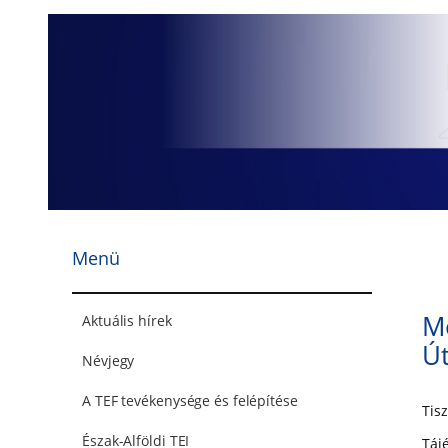
Ugrás
a
tartalomhoz
Menü
M
Aktuális hírek
Ú
Névjegy
A TEF tevékenysége és felépítése
Tisz
Észak-Alföldi TEI
Táj