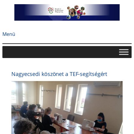
Ugrás
a
tartalomhoz
Menü
Nagyecsedi köszönet a TEF-segítségért