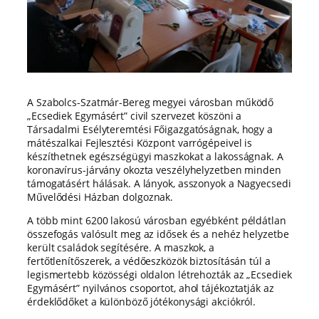
A Szabolcs-Szatmár-Bereg megyei városban működő
„Ecsediek Egymásért” civil szervezet köszöni a
Társadalmi Esélyteremtési Főigazgatóságnak, hogy a
mátészalkai Fejlesztési Központ varrógépeivel is
készíthetnek egészségügyi maszkokat a lakosságnak. A
koronavírus-járvány okozta veszélyhelyzetben minden
támogatásért hálásak. A lányok, asszonyok a Nagyecsedi
Művelődési Házban dolgoznak.
A több mint 6200 lakosú városban egyébként példátlan
összefogás valósult meg az idősek és a nehéz helyzetbe
került családok segítésére. A maszkok, a
fertőtlenítőszerek, a védőeszközök biztosításán túl a
legismertebb közösségi oldalon létrehozták az „Ecsediek
Egymásért” nyilvános csoportot, ahol tájékoztatják az
érdeklődőket a különböző jótékonysági akciókról.