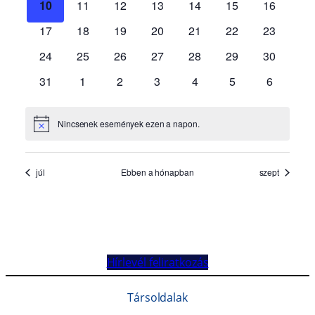
Hírlevél feliratkozás
Társoldalak