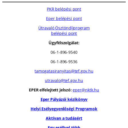
PKR belépési pont
Eper belépési pont
Útravaló Ösztöndíjprogram
belépési pont
Ügyfélszolgálat:
06-1-896-9540
06-1-896-9536
tamogatasiranyitas@tef.gov.hu
utravalo@tef.gov.hu
EPER elfelejtett jelszó:
eper@nktk.hu
Eper Pályázói kézikönyv
Helyi Esélyegyenlőségi Programok
Aktívan a tudásért
Egy eséllyel több