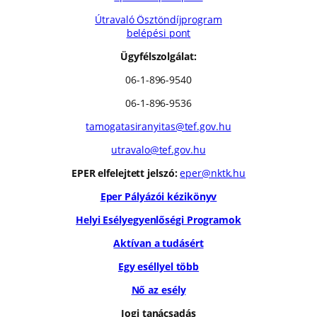
Útravaló Ösztöndíjprogram
belépési pont
Ügyfélszolgálat:
06-1-896-9540
06-1-896-9536
tamogatasiranyitas@tef.gov.hu
utravalo@tef.gov.hu
EPER elfelejtett jelszó:
eper@nktk.hu
Eper Pályázói kézikönyv
Helyi Esélyegyenlőségi Programok
Aktívan a tudásért
Egy eséllyel több
Nő az esély
Jogi tanácsadás