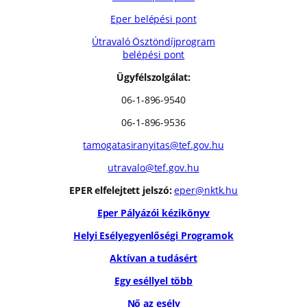
Eper belépési pont
Útravaló Ösztöndíjprogram
belépési pont
Ügyfélszolgálat:
06-1-896-9540
06-1-896-9536
tamogatasiranyitas@tef.gov.hu
utravalo@tef.gov.hu
EPER elfelejtett jelszó:
eper@nktk.hu
Eper Pályázói kézikönyv
Helyi Esélyegyenlőségi Programok
Aktívan a tudásért
Egy eséllyel több
Nő az esély