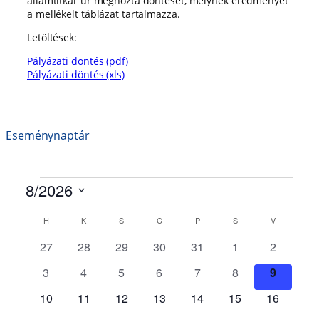
államtitkár úr meghozta döntését, melynek eredményét
a mellékelt táblázat tartalmazza.
Letöltések:
Pályázati döntés (pdf)
Pályázati döntés (xls)
Eseménynaptár