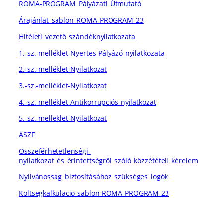
ROMA-PROGRAM_Pályázati_Útmutató
Árajánlat_sablon_ROMA-PROGRAM-23
Hitéleti_vezető_szándéknyilatkozata
1.-sz.-melléklet-Nyertes-Pályázó-nyilatkozata
2.-sz.-melléklet-Nyilatkozat
3.-sz.-melléklet-Nyilatkozat
4.-sz.-melléklet-Antikorrupciós-nyilatkozat
5.-sz.-melleklet-Nyilatkozat
ÁSZF
Összeférhetetlenségi-
nyilatkozat_és_érintettségről_szóló_közzétételi_kérelem
Nyilvánosság_biztosításához_szükséges_logók
Koltsegkalkulacio-sablon-ROMA-PROGRAM-23