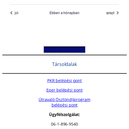
Hírlevél feliratkozás
Társoldalak
PKR belépési pont
Eper belépési pont
Útravaló Ösztöndíjprogram
belépési pont
Ügyfélszolgálat:
06-1-896-9540