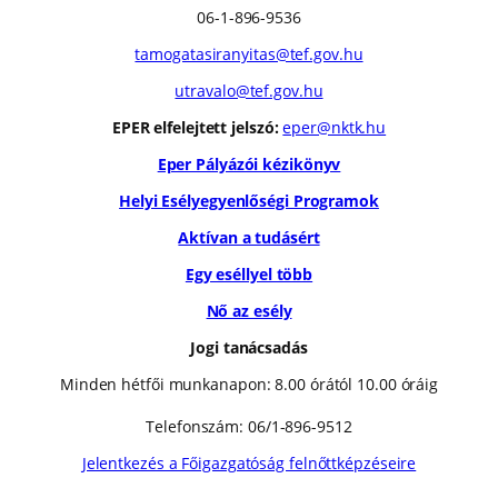
06-1-896-9536
tamogatasiranyitas@tef.gov.hu
utravalo@tef.gov.hu
EPER elfelejtett jelszó:
eper@nktk.hu
Eper Pályázói kézikönyv
Helyi Esélyegyenlőségi Programok
Aktívan a tudásért
Egy eséllyel több
Nő az esély
Jogi tanácsadás
Minden hétfői munkanapon: 8.00 órától 10.00 óráig
Telefonszám: 06/1-896-9512
Jelentkezés a Főigazgatóság felnőttképzéseire