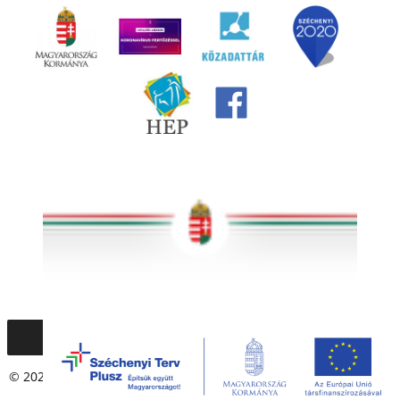
© 2020 – 2021 Társadalmi Esélyteremtési Főigazgatóság. Minden
jog fenntartva.