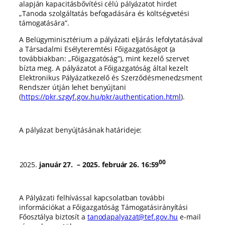
alapján kapacitásbővítési célú pályázatot hirdet
„Tanoda szolgáltatás befogadására és költségvetési
támogatására”.
A Belügyminisztérium a pályázati eljárás lefolytatásával
a Társadalmi Esélyteremtési Főigazgatóságot (a
továbbiakban: „Főigazgatóság”), mint kezelő szervet
bízta meg. A pályázatot a Főigazgatóság által kezelt
Elektronikus Pályázatkezelő és Szerződésmenedzsment
Rendszer útján lehet benyújtani
(
https://pkr.szgyf.gov.hu/pkr/authentication.html
).
A pályázat benyújtásának határideje:
00
január 27
. – 2025. február 26. 16:59
A Pályázati felhívással kapcsolatban további
információkat a Főigazgatóság Támogatásirányítási
Főosztálya biztosít a
tanodapalyazat@tef.gov.hu
e-mail