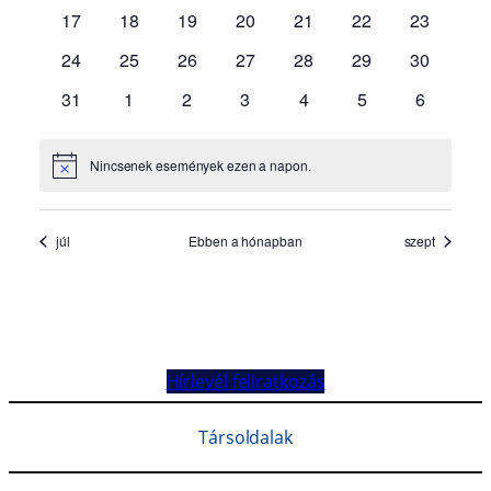
Hírlevél feliratkozás
Társoldalak