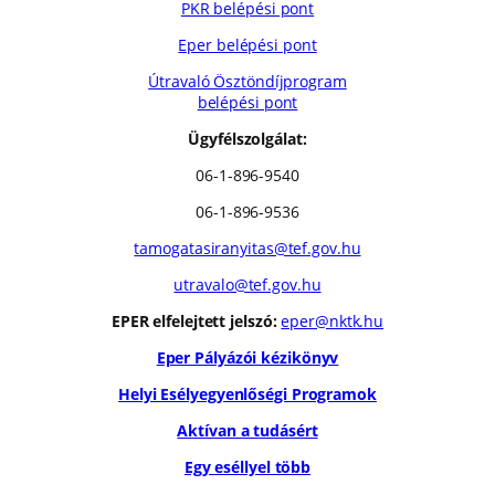
PKR belépési pont
Eper belépési pont
Útravaló Ösztöndíjprogram
belépési pont
Ügyfélszolgálat:
06-1-896-9540
06-1-896-9536
tamogatasiranyitas@tef.gov.hu
utravalo@tef.gov.hu
EPER elfelejtett jelszó:
eper@nktk.hu
Eper Pályázói kézikönyv
Helyi Esélyegyenlőségi Programok
Aktívan a tudásért
Egy eséllyel több