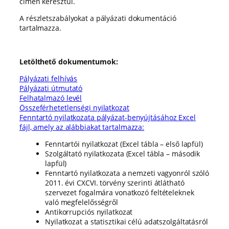
címen keresztül.
A részletszabályokat a pályázati dokumentáció
tartalmazza.
Letölthető dokumentumok:
Pályázati felhívás
Pályázati útmutató
Felhatalmazó levél
Összeférhetetlenségi nyilatkozat
Fenntartó nyilatkozata pályázat-benyújtásához Excel
fájl, amely az alábbiakat tartalmazza:
Fenntartói nyilatkozat (Excel tábla – első lapfül)
Szolgáltató nyilatkozata (Excel tábla – második
lapfül)
Fenntartó nyilatkozata a nemzeti vagyonról szóló
2011. évi CXCVI. törvény szerinti átlátható
szervezet fogalmára vonatkozó feltételeknek
való megfelelősségről
Antikorrupciós nyilatkozat
Nyilatkozat a statisztikai célú adatszolgáltatásról