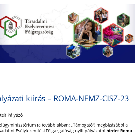
lyázati kiírás – ROMA-NEMZ-CISZ-23
telt Pályázó!
elügyminisztérium (a továbbiakban: „Támogató”) megbízásából a
sadalmi Esélyteremtési Főigazgatóság nyílt pályázatot
hirdet Roma