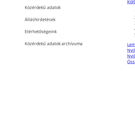
Köl
Közérdekű adatok
Álláshirdetések
Elérhetőségeink
Közérdekű adatok archívuma
Lem
Nyi
Nyi
Öss