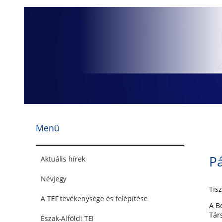
Ugrás
a
tartalomhoz
Menü
Pá
Aktuális hírek
Névjegy
Tisz
A TEF tevékenysége és felépítése
A B
Tár
Észak-Alföldi TEI