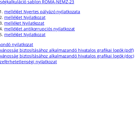
tségkalkuláció sablon ROMA-NEMZ-23
melléklet Nyertes pályázó nyilatkozata
melléklet Nyilatkozat
melléket Nyilatkozat
melléklet antikorrupciós nyilatkozat
melléklet Nyilatkozat
ondó nyilatkozat
lvánosság biztosításához alkalmazandó hivatalos grafikai logók (pdf)
lvánosság biztosításához alkalmazandó hivatalos grafikai logók (doc)
zeférhetetlenségi nyilatkozat