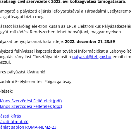
zetiségi civil szervezetek 2023. évi költségvetési támogatására
.
ámogató a pályázati eljárás lefolytatásával a Társadalmi Esélyteremt
gazgatóságot bízta meg.
yázatot kizárólag elektronikusan az EPER Elektronikus Pályázatkezelé
Együttműködési Rendszerben lehet benyújtani, magyar nyelven.
ályázat benyújtásának határideje:
2022. december 21. 23:59
ályázati felhívással kapcsolatban további információkat a Lebonyolít
ogatásirányítási Főosztálya biztosít a
palyazat@tef.gov.hu
email cí
sztül.
eres pályázást kívánunk!
sadalmi Esélyteremtési Főigazgatóság
ltések:
lános Szerződési Feltételek (pdf)
lános Szerződési Feltételek (doc)
ázati kiírás
yázati útmutató
jánlat sablon ROMA-NEMZ-23