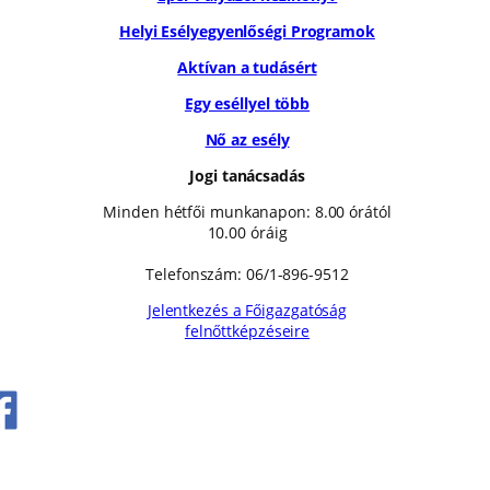
Helyi Esélyegyenlőségi Programok
Aktívan a tudásért
Egy eséllyel több
Nő az esély
Jogi tanácsadás
Minden hétfői munkanapon: 8.00 órától
10.00 óráig
Telefonszám: 06/1-896-9512
Jelentkezés a Főigazgatóság
felnőttképzéseire