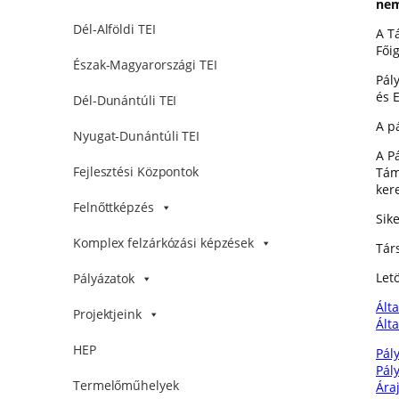
nem
Dél-Alföldi TEI
A T
Fői
Észak-Magyarországi TEI
Pál
és 
Dél-Dunántúli TEI
A p
Nyugat-Dunántúli TEI
A P
Fejlesztési Központok
Tám
kere
Felnőttképzés
Sik
Komplex felzárkózási képzések
Tár
Letö
Pályázatok
Álta
Projektjeink
Álta
HEP
Pály
Pál
Termelőműhelyek
Ára