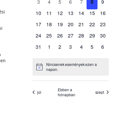
ési
si
ó
men