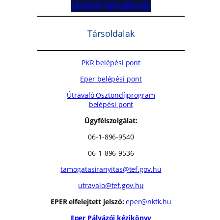
Hírlevél feliratkozás
Társoldalak
PKR belépési pont
Eper belépési pont
Útravaló Ösztöndíjprogram
belépési pont
Ügyfélszolgálat:
06-1-896-9540
06-1-896-9536
tamogatasiranyitas@tef.gov.hu
utravalo@tef.gov.hu
EPER elfelejtett jelszó:
eper@nktk.hu
Eper Pályázói kézikönyv