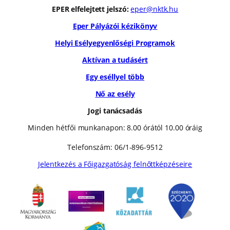
EPER elfelejtett jelszó:
eper@nktk.hu
Eper Pályázói kézikönyv
Helyi Esélyegyenlőségi Programok
Aktívan a tudásért
Egy eséllyel több
Nő az esély
Jogi tanácsadás
Minden hétfői munkanapon: 8.00 órától 10.00 óráig
Telefonszám: 06/1-896-9512
Jelentkezés a Főigazgatóság felnőttképzéseire