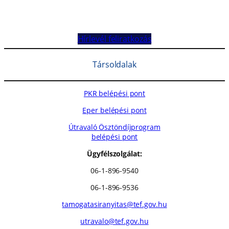
Hírlevél feliratkozás
Társoldalak
PKR belépési pont
Eper belépési pont
Útravaló Ösztöndíjprogram
belépési pont
Ügyfélszolgálat:
06-1-896-9540
06-1-896-9536
tamogatasiranyitas@tef.gov.hu
utravalo@tef.gov.hu