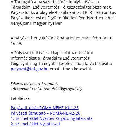
A Támogató a pályázati eljárás lefolytatásával a
Társadalmi Esélyteremtési Főigazgatóságot bízta meg.
Pályázatot kizárólag elektronikusan az EPER Elektronikus
Pályázatkezelési és Együttműködési Rendszerben lehet
benyújtani, magyar nyelven.
A pályázat benyújtásának határideje: 2026. február 16.
16:59.
A Pályázati felhívással kapcsolatban további
információkat a Társadalmi Esélyteremtési
Főigazgatóság Támogatáskezelési Főosztálya biztosít a
palyazat@tef.gov.hu
email címen keresztül.
Sikeres pályázást kívánunk!
Társadalmi Esélyteremtési Főigazgatóság
Letöltések:
Pályázati kiírás ROMA-NEMZ-KUL-26
Pályázati útmutató – ROMA-NEMZ-26
1. sz. melléklet Nyertes Pályázó nyilatkozata
2. sz. melléklet Nyilatkozat