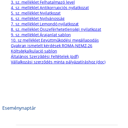
3. sz. melléklet Felhatalmazó level
4. sz. melléklet Antikorrupciós nyilatkozat
5. sz. melléklet Nyilatkozat
6. sz. melléklet Nyilvánosság
7. sz. melléklet Lemondó nyilatkozat
8. sz. melléklet Összeférhetetlenségi nyilatkozat
9. sz. melléklet Árajanlat sablon
10. sz melléklet Együttműködési megállapodás
Gyakran ismetelt kérdések ROMA-NEMZ-26
Költségkalkulació sablon
Általános Szerződési Feltételek (pdf)
Vállalkozási szerződés minta pályázatíráshoz (doc)
Eseménynaptár