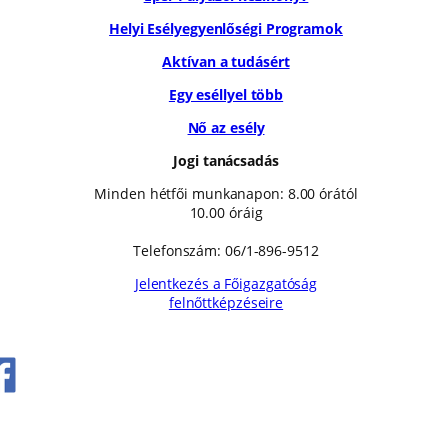
Helyi Esélyegyenlőségi Programok
Aktívan a tudásért
Egy eséllyel több
Nő az esély
Jogi tanácsadás
Minden hétfői munkanapon: 8.00 órától
10.00 óráig
Telefonszám: 06/1-896-9512
Jelentkezés a Főigazgatóság
felnőttképzéseire