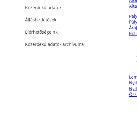
Álta
Álta
Közérdekű adatok
Pály
Álláshirdetések
Pál
Ára
Elérhetőségeink
Köl
Közérdekű adatok archívuma
Lem
Nyi
Nyi
Öss