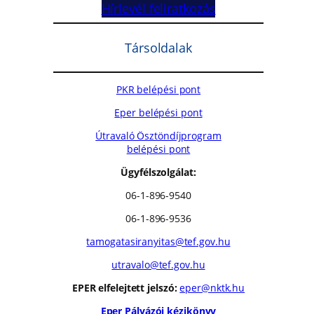
Hírlevél feliratkozás
Társoldalak
PKR belépési pont
Eper belépési pont
Útravaló Ösztöndíjprogram
belépési pont
Ügyfélszolgálat:
06-1-896-9540
06-1-896-9536
tamogatasiranyitas@tef.gov.hu
utravalo@tef.gov.hu
EPER elfelejtett jelszó:
eper@nktk.hu
Eper Pályázói kézikönyv