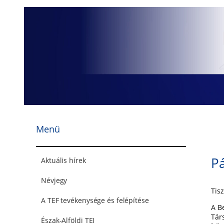
Ugrás
a
tartalomhoz
Menü
Pá
Aktuális hírek
Névjegy
Tisz
A TEF tevékenysége és felépítése
A B
Tár
Észak-Alföldi TEI