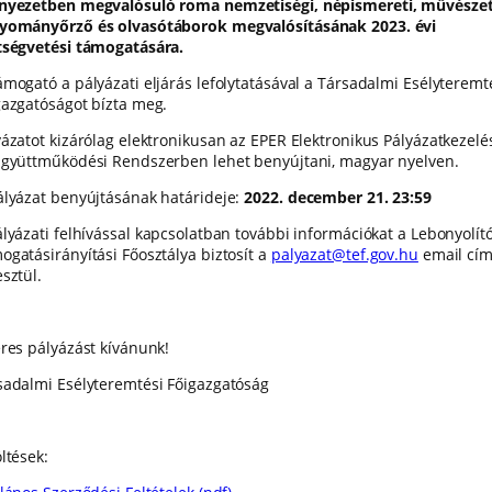
nyezetben megvalósuló roma nemzetiségi, népismereti, művészet
yományőrző és olvasótáborok megvalósításának 2023. évi
tségvetési támogatására.
ámogató a pályázati eljárás lefolytatásával a Társadalmi Esélyteremt
gazgatóságot bízta meg.
yázatot kizárólag elektronikusan az EPER Elektronikus Pályázatkezelé
Együttműködési Rendszerben lehet benyújtani, magyar nyelven.
ályázat benyújtásának határideje:
2022. december 21. 23:59
ályázati felhívással kapcsolatban további információkat a Lebonyolít
ogatásirányítási Főosztálya biztosít a
palyazat@tef.gov.hu
email cí
sztül.
eres pályázást kívánunk!
sadalmi Esélyteremtési Főigazgatóság
ltések: