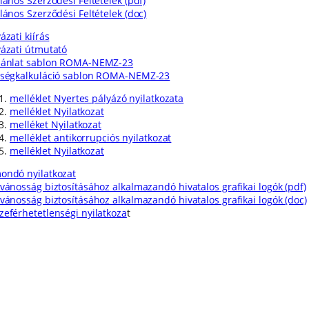
lános Szerződési Feltételek (pdf)
lános Szerződési Feltételek (doc)
ázati kiírás
yázati útmutató
jánlat sablon ROMA-NEMZ-23
tségkalkuláció sablon ROMA-NEMZ-23
melléklet Nyertes pályázó nyilatkozata
melléklet Nyilatkozat
melléket Nyilatkozat
melléklet antikorrupciós nyilatkozat
melléklet Nyilatkozat
ondó nyilatkozat
lvánosság biztosításához alkalmazandó hivatalos grafikai logók (pdf)
lvánosság biztosításához alkalmazandó hivatalos grafikai logók (doc)
zeférhetetlenségi nyilatkoza
t