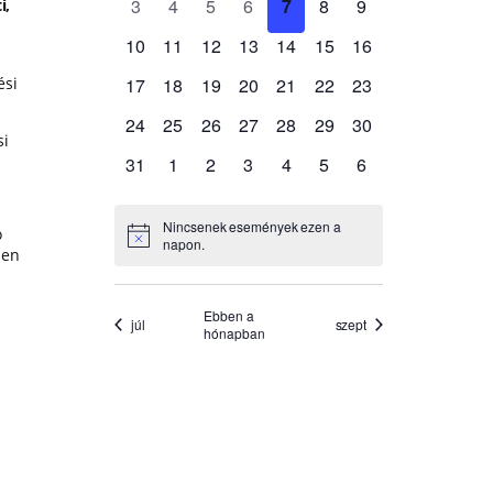
i,
ési
si
ó
men