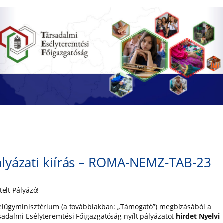
lyázati kiírás – ROMA-NEMZ-TAB-23
telt Pályázó!
elügyminisztérium (a továbbiakban: „Támogató”) megbízásából a
sadalmi Esélyteremtési Főigazgatóság nyílt pályázatot
hirdet
Nyelvi