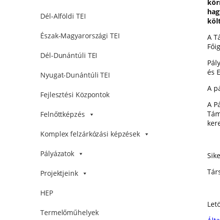
kör
hag
Dél-Alföldi TEI
köl
Észak-Magyarországi TEI
A T
Fői
Dél-Dunántúli TEI
Pál
és 
Nyugat-Dunántúli TEI
A p
Fejlesztési Központok
A P
Tám
Felnőttképzés
kere
Komplex felzárkózási képzések
Pályázatok
Sik
Tár
Projektjeink
HEP
Letö
Termelőműhelyek